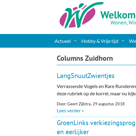
Actueel
Hobby & Vrije tijd
Wel
Nieuws
Sport
Coa
Columns Zuidhorn
Agenda
(Culturele) verenigingen 
Cha
LangSnuutZwientjes
Gemeente informatie
Dorpen
Kunst
Ge
Verrassende Vogels en Rare Runderen
deze rubriek op de korrel, maar nu kijk
Columns & Redactioneel
Woningaanbod
Muziek
Ki
Door: Geert Zijlstra, 29 augustus 2018
Foto-pagina
Toerisme & Musea
Lev
Lees verder »
GroenLinks verkiezingspro
Podia & Dorpshuizen
Ond
en eerlijker