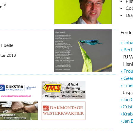
deren
Wonen & Interieur
Pie
er”
Cob
itieke Partijen
On-line bestellen in Zuidhorn
Dia
dhorners
Financiën, Makelaars & Hypotheken
Eerder
Diensten, Gemak & Zakelijk
» Joh
libelle
» Bert
(Ver) Bouw & Onderhoud
stus 2018
RJ We
Henk
Bedrijventerreinen
» Fro
» Geer
Bedrijven in de Regio Zuidhorn
» Tin
​ Jasp
Bedrijven van Vroeger
»Jan 
»Cris
»Krab
»Jan 