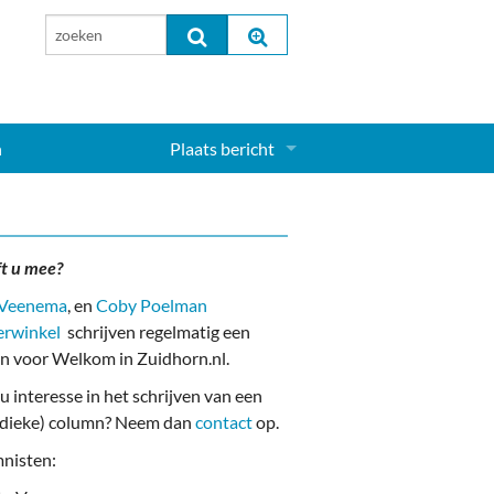
n
Plaats bericht
Inloggen...
Aanmelden nieuw account...
ft u mee?
 Veenema
, en
Coby Poelman
erwinkel
schrijven regelmatig een
n voor Welkom in Zuidhorn.nl.
u interesse in het schrijven van een
odieke) column? Neem dan
contact
op.
nisten: