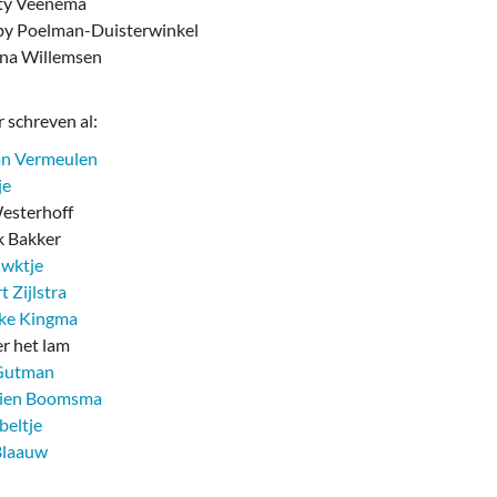
ty Veenema
y Poelman-Duisterwinkel
na Willemsen
 schreven al:
an Vermeulen
je
sterhoff
 Bakker
uwktje
t Zijlstra
eke Kingma
er het lam
Gutman
tien Boomsma
beltje
Blaauw