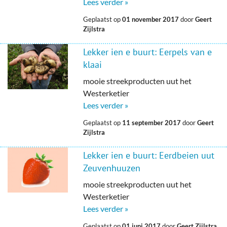
Lees verder »
Geplaatst op
01 november 2017
door
Geert
Zijlstra
Lekker ien e buurt: Eerpels van e
klaai
mooie streekproducten uut het
Westerketier
Lees verder »
Geplaatst op
11 september 2017
door
Geert
Zijlstra
Lekker ien e buurt: Eerdbeien uut
Zeuvenhuuzen
mooie streekproducten uut het
Westerketier
Lees verder »
Geplaatst op
01 juni 2017
door
Geert Zijlstra