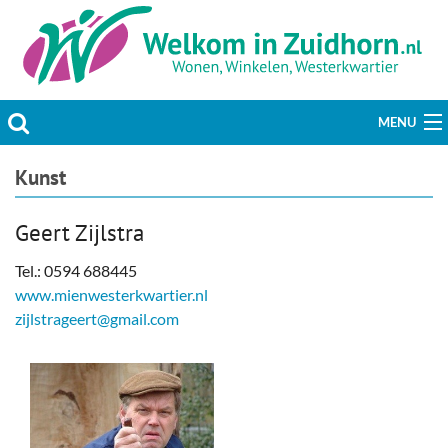
MENU
Actueel
Kunst
Hobby & Vrije tijd
Geert Zijlstra
Welzijn & Maatschappij
Tel.: 0594 688445
www.mienwesterkwartier.nl
Bedrijven
zijlstrageert@gmail.com
Prikbord & Aanbiedingen
Plaats bericht