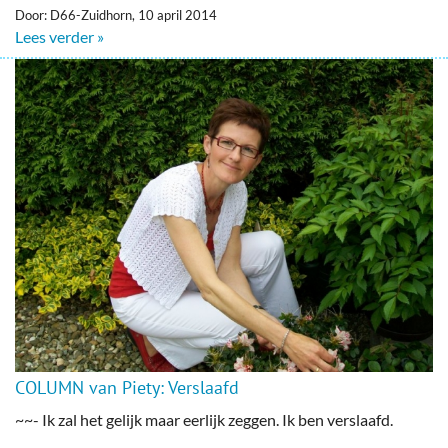
Door: D66-Zuidhorn, 10 april 2014
Lees verder »
COLUMN van Piety: Verslaafd
~~- Ik zal het gelijk maar eerlijk zeggen. Ik ben verslaafd.