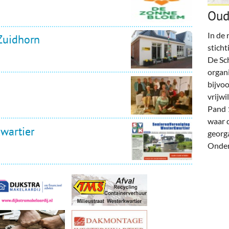
deren
Wonen & Interieur
Oud
itieke Partijen
On-line bestellen in Zuidhorn
In de 
Zuidhorn
dhorners
Financiën, Makelaars & Hypotheken
sticht
De Sch
Diensten, Gemak & Zakelijk
organi
bijvoo
(Ver) Bouw & Onderhoud
vrijwi
Pand 
Bedrijventerreinen
waar d
wartier
georg
Bedrijven in de Regio Zuidhorn
Onders
Bedrijven van Vroeger