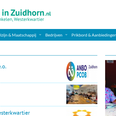
zijn & Maatschappij
Bedrijven
Prikbord & Aanbiedinge
ching, Therapie en meer
Supermarkt & Levensmiddelen
en Clubs
ritatieve instellingen
Winkelen & Mode
.o.
zondheid & Zorg
Verzorging
nderopvang
Dieren & Tuin
ensbeschouwelijk
Horeca & Uitgaan
erwijs & jeugd
Vervoer, Auto's & Fietsen
sterkwartier