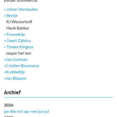
Eerder schreven al:
» Johan Vermeulen
» Bertje
RJ Westerhoff
Henk Bakker
» Frouwktje
» Geert Zijlstra
» Tineke Kingma
​ Jasper het lam
»Jan Gutman
»Cristien Boomsma
»Krabbeltje
»Jan Blaauw
Archief
2026
jan
feb
mrt
apr
mei
jun
jul