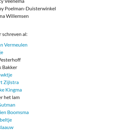
ty Veenema
y Poelman-Duisterwinkel
na Willemsen
 schreven al:
an Vermeulen
je
sterhoff
 Bakker
uwktje
t Zijlstra
eke Kingma
er het lam
Gutman
tien Boomsma
beltje
Blaauw