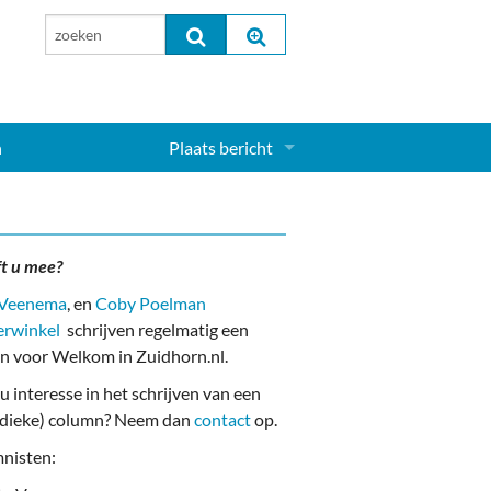
n
Plaats bericht
Inloggen...
Aanmelden nieuw account...
ft u mee?
 Veenema
, en
Coby Poelman
erwinkel
schrijven regelmatig een
n voor Welkom in Zuidhorn.nl.
u interesse in het schrijven van een
odieke) column? Neem dan
contact
op.
nisten: