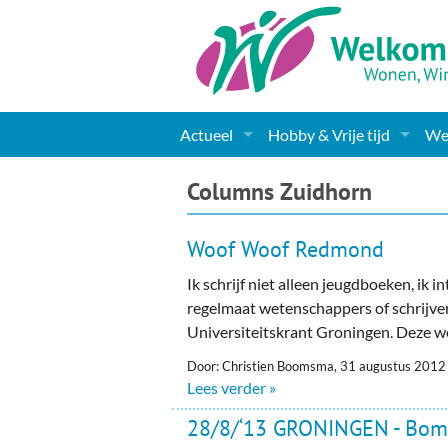
Actueel
Hobby & Vrije tijd
Wel
Nieuws
Sport
Coa
Columns Zuidhorn
Agenda
(Culturele) verenigingen 
Cha
Woof Woof Redmond
Gemeente informatie
Dorpen
Kunst
Ge
Ik schrijf niet alleen jeugdboeken, ik 
regelmaat wetenschappers of schrijve
Columns & Redactioneel
Woningaanbod
Muziek
Ki
Universiteitskrant Groningen. Deze we
Foto-pagina
Toerisme & Musea
Lev
Door: Christien Boomsma, 31 augustus 2012
Lees verder »
Podia & Dorpshuizen
Ond
28/8/‘13 GRONINGEN - Bomm