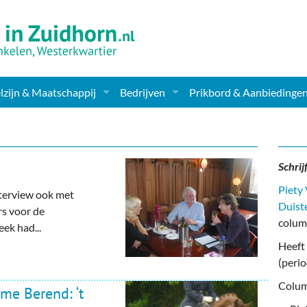
zijn & Maatschappij
Bedrijven
Prikbord & Aanbiedinge
ching, Therapie en meer
Supermarkt & Levensmiddelen
en Clubs
ritatieve instellingen
Winkelen & Mode
Schrij
zondheid & Zorg
Verzorging
Piety
interview ook met
Duist
rs voor de
nderopvang
Dieren & Tuin
colum
ek had...
Heeft 
ensbeschouwelijk
Horeca & Uitgaan
(peri
erwijs & jeugd
Vervoer, Auto's & Fietsen
Colum
e Berend: ‘t