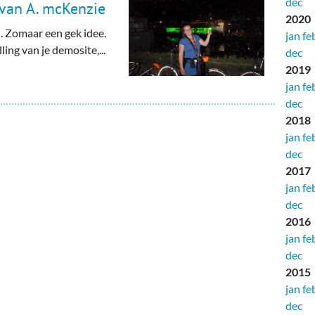
dec
 van A. mcKenzie
2020
. Zomaar een gek idee.
jan
fe
ing van je demosite,...
dec
2019
jan
fe
dec
2018
jan
fe
dec
2017
jan
fe
dec
2016
jan
fe
dec
2015
jan
fe
dec