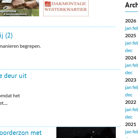
Arch
2026
jan
fe
j (2)
2025
jan
fe
 manieren begrepen.
dec
2024
jan
fe
dec
 deur uit
2023
jan
fe
dec
 omdat het
2022
....
jan
fe
dec
2021
oorderzon met
jan
fe