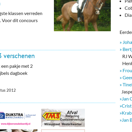
deren
Wonen & Interieur
Pie
n
Cob
ste klassen verreden
itieke Partijen
On-line bestellen in Zuidhorn
Dia
. Voor dit concours
dhorners
Financiën, Makelaars & Hypotheken
Eerder
Diensten, Gemak & Zakelijk
» Joh
» Bert
(Ver) Bouw & Onderhoud
3 verschenen
RJ We
Henk
 een pakje met 2
Bedrijventerreinen
» Fro
jbels dagboek
» Geer
Bedrijven in de Regio Zuidhorn
» Tin
stus 2012
​ Jasp
Bedrijven van Vroeger
»Jan 
»Cris
»Krab
»Jan 