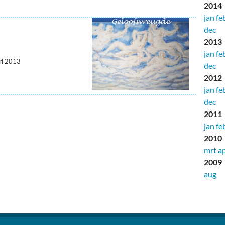
2014
jan
fe
dec
2013
jan
fe
ri 2013
dec
2012
jan
fe
dec
2011
jan
fe
2010
mrt
a
2009
aug