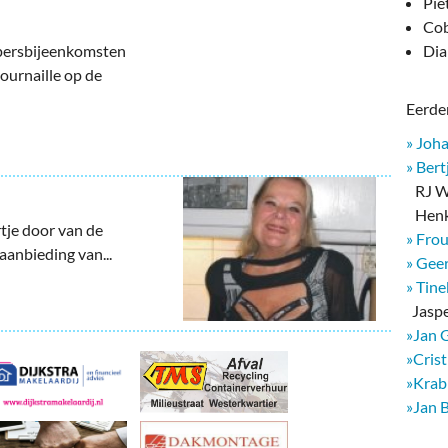
deren
Wonen & Interieur
Pie
Cob
itieke Partijen
On-line bestellen in Zuidhorn
Dia
persbijeenkomsten
ournaille op de
dhorners
Financiën, Makelaars & Hypotheken
Eerder
Diensten, Gemak & Zakelijk
» Joh
» Bert
(Ver) Bouw & Onderhoud
RJ We
Henk
Bedrijventerreinen
tje door van de
» Fro
aanbieding van...
» Geer
Bedrijven in de Regio Zuidhorn
» Tin
​ Jasp
Bedrijven van Vroeger
»Jan 
»Cris
»Krab
»Jan 