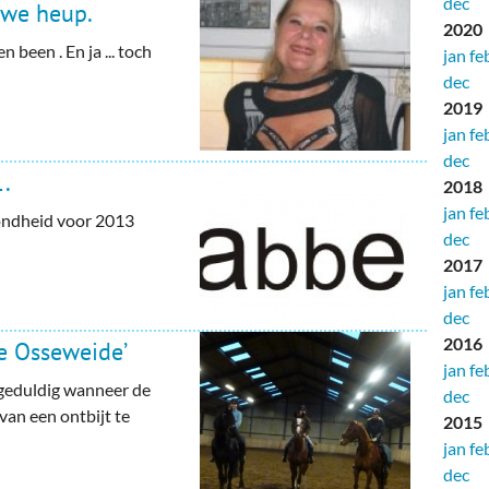
dec
uwe heup.
2020
n been . En ja ... toch
jan
fe
dec
2019
jan
fe
dec
.
2018
jan
fe
ondheid voor 2013
dec
2017
jan
fe
dec
2016
de Osseweide’
jan
fe
geduldig wanneer de
dec
an een ontbijt te
2015
jan
fe
dec