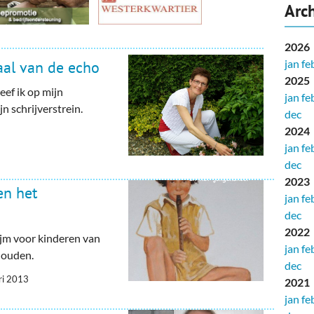
Arch
2026
jan
fe
aal van de echo
2025
eef ik op mijn
jan
fe
jn schrijverstrein.
dec
2024
jan
fe
dec
2023
en het
jan
fe
dec
2022
jm voor kinderen van
jan
fe
 houden.
dec
ri 2013
2021
jan
fe