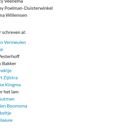
ty Veenema
y Poelman-Duisterwinkel
na Willemsen
 schreven al:
an Vermeulen
je
sterhoff
 Bakker
uwktje
t Zijlstra
eke Kingma
er het lam
Gutman
tien Boomsma
beltje
Blaauw