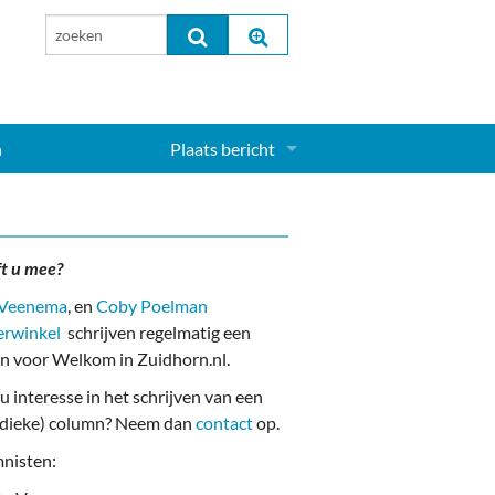
n
Plaats bericht
Inloggen...
Aanmelden nieuw account...
ft u mee?
 Veenema
, en
Coby Poelman
erwinkel
schrijven regelmatig een
n voor Welkom in Zuidhorn.nl.
u interesse in het schrijven van een
odieke) column? Neem dan
contact
op.
nisten: