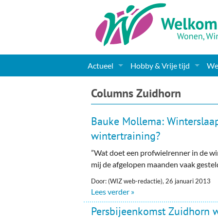
Actueel
Hobby & Vrije tijd
Wel
Nieuws
Sport
Coa
Columns Zuidhorn
Agenda
(Culturele) verenigingen 
Cha
Bauke Mollema: Winterslaap
Gemeente informatie
Dorpen
Kunst
Ge
wintertraining?
”Wat doet een profwielrenner in de wi
Columns & Redactioneel
Woningaanbod
Muziek
Ki
mij de afgelopen maanden vaak gestel
Foto-pagina
Toerisme & Musea
Lev
Door: (WIZ web-redactie), 26 januari 2013
Lees verder »
Podia & Dorpshuizen
Ond
Persbijeenkomst Zuidhorn w.v