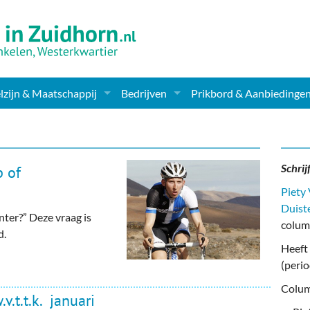
zijn & Maatschappij
Bedrijven
Prikbord & Aanbiedinge
ching, Therapie en meer
Supermarkt & Levensmiddelen
en Clubs
ritatieve instellingen
Winkelen & Mode
Schrij
 of
zondheid & Zorg
Verzorging
Piety
Duist
nter?” Deze vraag is
nderopvang
Dieren & Tuin
colum
d.
Heeft 
ensbeschouwelijk
Horeca & Uitgaan
(peri
erwijs & jeugd
Vervoer, Auto's & Fietsen
Colum
.t.t.k. januari