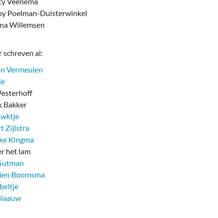
ty Veenema
y Poelman-Duisterwinkel
na Willemsen
 schreven al:
an Vermeulen
je
sterhoff
 Bakker
uwktje
t Zijlstra
eke Kingma
er het lam
Gutman
tien Boomsma
beltje
Blaauw