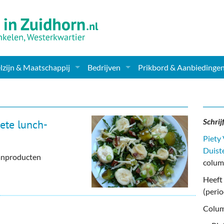
zijn & Maatschappij
Bedrijven
Prikbord & Aanbiedinge
ching, Therapie en meer
Supermarkt & Levensmiddelen
en Clubs
ritatieve instellingen
Winkelen & Mode
Schrij
ete lunch-
zondheid & Zorg
Verzorging
Piety
Duist
raanproducten
nderopvang
Dieren & Tuin
colum
Heeft 
ensbeschouwelijk
Horeca & Uitgaan
(peri
erwijs & jeugd
Vervoer, Auto's & Fietsen
Colum