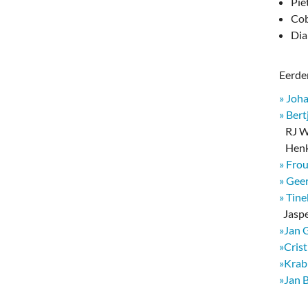
deren
Wonen & Interieur
Pie
Cob
itieke Partijen
On-line bestellen in Zuidhorn
Dia
dhorners
Financiën, Makelaars & Hypotheken
Eerder
Diensten, Gemak & Zakelijk
» Joh
» Bert
(Ver) Bouw & Onderhoud
RJ We
Henk
Bedrijventerreinen
» Fro
» Geer
Bedrijven in de Regio Zuidhorn
» Tin
​ Jasp
Bedrijven van Vroeger
»Jan 
»Cris
»Krab
»Jan 