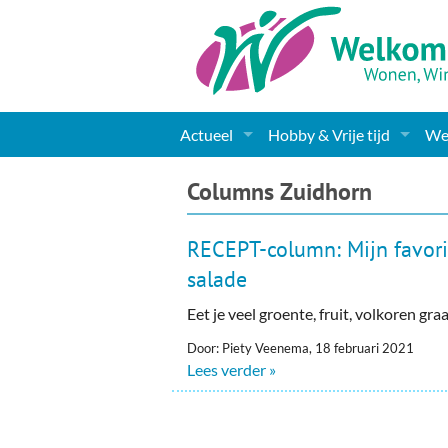
Actueel
Hobby & Vrije tijd
Wel
Nieuws
Sport
Coa
Columns Zuidhorn
Agenda
(Culturele) verenigingen 
Cha
RECEPT-column: Mijn favori
Gemeente informatie
Dorpen
Kunst
Ge
salade
Eet je veel groente, fruit, volkoren g
Columns & Redactioneel
Woningaanbod
Muziek
Ki
Door: Piety Veenema, 18 februari 2021
Foto-pagina
Toerisme & Musea
Lev
Lees verder »
Podia & Dorpshuizen
Ond