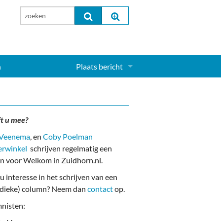
n
Plaats bericht
Inloggen...
Aanmelden nieuw account...
ft u mee?
 Veenema
, en
Coby Poelman
erwinkel
schrijven regelmatig een
n voor Welkom in Zuidhorn.nl.
u interesse in het schrijven van een
odieke) column? Neem dan
contact
op.
nisten: