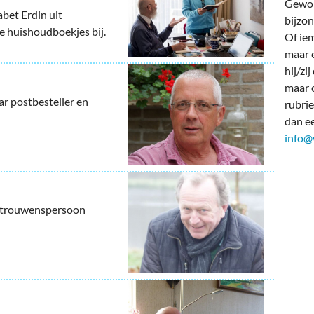
deren
Wonen & Interieur
Gewon
bet Erdin uit
bijzon
 huishoudboekjes bij.
itieke Partijen
On-line bestellen in Zuidhorn
Of iem
maar e
dhorners
Financiën, Makelaars & Hypotheken
hij/zi
maar o
Diensten, Gemak & Zakelijk
 postbesteller en
rubrie
dan e
(Ver) Bouw & Onderhoud
info@
Bedrijventerreinen
Bedrijven in de Regio Zuidhorn
ertrouwenspersoon
Bedrijven van Vroeger