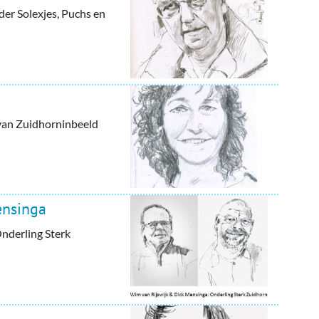
er Solexjes, Puchs en
van Zuidhorninbeeld
ensinga
Onderling Sterk