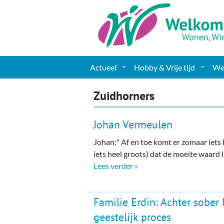
Actueel
Hobby & Vrije tijd
Wel
Nieuws
Sport
Coa
Zuidhorners
Agenda
(Culturele) verenigingen 
Cha
Johan Vermeulen
Gemeente informatie
Dorpen
Kunst
Ge
Johan;" Af en toe komt er zomaar iets k
iets heel groots) dat de moeite waard lij
Columns & Redactioneel
Woningaanbod
Muziek
Ki
Lees verder »
Foto-pagina
Toerisme & Musea
Lev
Familie Erdin: Achter sober 
Podia & Dorpshuizen
Ond
geestelijk proces