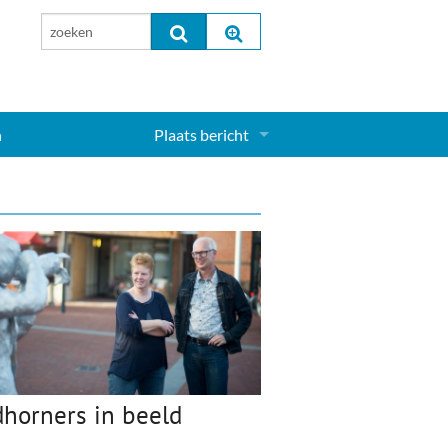
n
Plaats bericht
Inloggen...
Aanmelden nieuw account...
dhorners in beeld