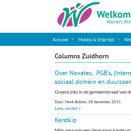
Actueel
Hobby & Vrije tijd
Wel
Nieuws
Sport
Coa
Columns Zuidhorn
Agenda
(Culturele) verenigingen 
Cha
Over Novatec, PGB’s, (Intern
Gemeente informatie
Dorpen
Kunst
Ge
sociaal domein en duurza
GroenLinks in de gemeenteraad van 
Columns & Redactioneel
Woningaanbod
Muziek
Ki
Door: Henk Bakker, 28 december 2015
Foto-pagina
Toerisme & Musea
Lev
Lees verder »
Podia & Dorpshuizen
Ond
Kerstkip
Mijn oma was een lieve maar harde v