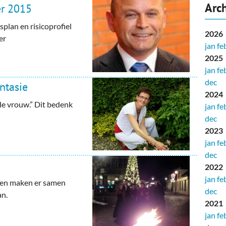
Arch
er 2015
plan en risicoprofiel
2026
er
jan
fe
2025
jan
fe
dec
ntasie
2024
de vrouw.” Dit bedenk
jan
fe
dec
2023
jan
fe
dec
2022
jan
fe
ten maken er samen
dec
an.
2021
jan
fe