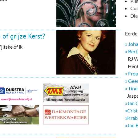
deren
Wonen & Interieur
Pie
Cob
itieke Partijen
On-line bestellen in Zuidhorn
Dia
dhorners
Financiën, Makelaars & Hypotheken
Eerder
of grijze Kerst?
Diensten, Gemak & Zakelijk
» Joh
jitske of ik
» Bert
(Ver) Bouw & Onderhoud
RJ We
Henk
Bedrijventerreinen
» Fro
» Geer
Bedrijven in de Regio Zuidhorn
» Tin
​ Jasp
Bedrijven van Vroeger
»Jan 
»Cris
»Krab
»Jan 