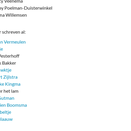
ty Veenema
y Poelman-Duisterwinkel
na Willemsen
 schreven al:
an Vermeulen
je
sterhoff
 Bakker
uwktje
t Zijlstra
eke Kingma
er het lam
Gutman
tien Boomsma
beltje
Blaauw