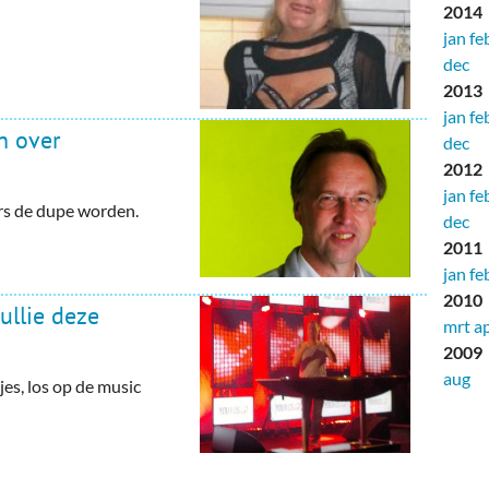
2014
jan
fe
dec
2013
jan
fe
n over
dec
2012
jan
fe
rs de dupe worden.
dec
2011
jan
fe
2010
ullie deze
mrt
a
2009
aug
jes, los op de music