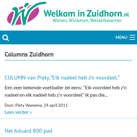
MENU
Actueel
Columns Zuidhorn
Hobby & Vrije tijd
COLUMN van Piety;“Elk nadeel heb z’n voordeel.”
Welzijn & Maatschappij
Een zeer bekende voetballer zei eens: “Elk voordeel heb z’n
nadeel en elk nadeel heb z’n voordeel.” Ik pas die...
Bedrijven
Door: Piety Veenema, 24 april 2011
Prikbord & Aanbiedingen
Lees verder »
Plaats bericht
Het Aduard 800 pad