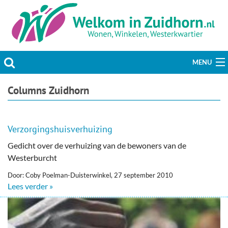
MENU
Actueel
Columns Zuidhorn
Hobby & Vrije tijd
Verzorgingshuisverhuizing
Welzijn & Maatschappij
Gedicht over de verhuizing van de bewoners van de
Westerburcht
Bedrijven
Door: Coby Poelman-Duisterwinkel, 27 september 2010
Prikbord & Aanbiedingen
Lees verder »
Plaats bericht