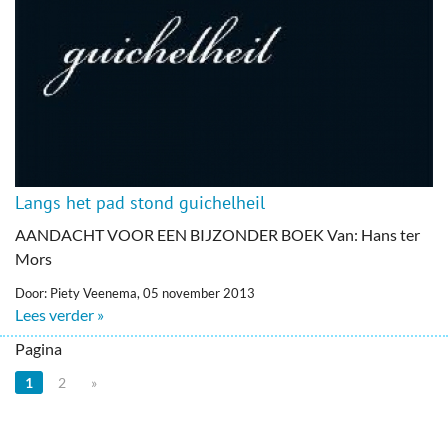
Langs het pad stond guichelheil
AANDACHT VOOR EEN BIJZONDER BOEK Van: Hans ter
Mors
Door: Piety Veenema, 05 november 2013
Lees verder »
Pagina
1
2
»