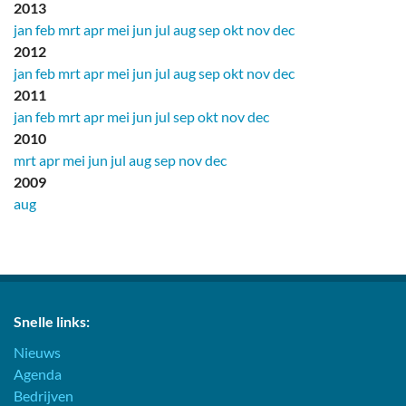
2013
jan
feb
mrt
apr
mei
jun
jul
aug
sep
okt
nov
dec
2012
jan
feb
mrt
apr
mei
jun
jul
aug
sep
okt
nov
dec
2011
jan
feb
mrt
apr
mei
jun
jul
sep
okt
nov
dec
2010
mrt
apr
mei
jun
jul
aug
sep
nov
dec
2009
aug
Snelle links:
Nieuws
Agenda
Bedrijven