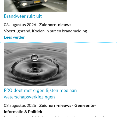
Brandweer rukt uit
03 augustus 2026
Zuidhorn-nieuws
Voertuigbrand, Koeien in put en brandmelding
Lees verder →
PRO doet met eigen lijsten mee aan
waterschapsverkiezingen
03 augustus 2026
Zuidhorn-nieuws
-
Gemeente-
informatie & Politiek