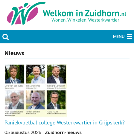
MENU
Actueel
Nieuws
Hobby & Vrije tijd
Welzijn & Maatschappij
Bedrijven
Prikbord & Aanbiedingen
Paniekvoetbal college Westerkwartier in Grijpskerk?
Plaats bericht
05 augustus 2026
Zuidhorn-nieuws