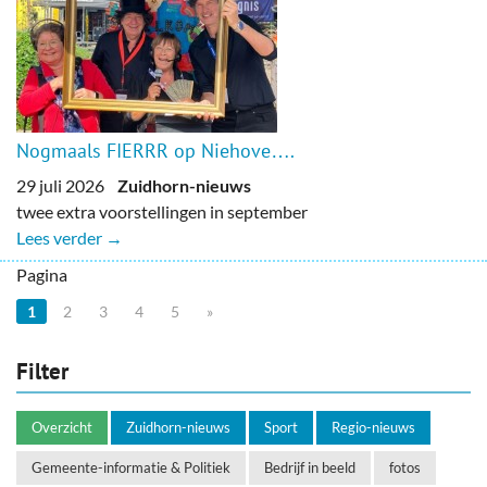
Nogmaals FIERRR op Niehove….
29 juli 2026
Zuidhorn-nieuws
twee extra voorstellingen in september
Lees verder →
Pagina
1
2
3
4
5
»
Filter
Overzicht
Zuidhorn-nieuws
Sport
Regio-nieuws
Gemeente-informatie & Politiek
Bedrijf in beeld
fotos