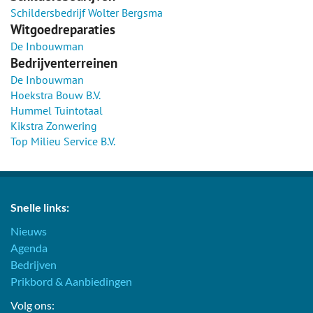
Schildersbedrijf Wolter Bergsma
Witgoedreparaties
De Inbouwman
Bedrijventerreinen
De Inbouwman
Hoekstra Bouw B.V.
Hummel Tuintotaal
Kikstra Zonwering
Top Milieu Service B.V.
Snelle links:
Nieuws
Agenda
Bedrijven
Prikbord & Aanbiedingen
Volg ons: