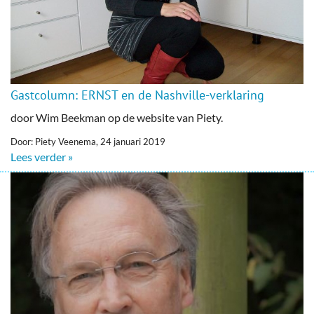
Gastcolumn: ERNST en de Nashville-verklaring
door Wim Beekman op de website van Piety.
Door: Piety Veenema, 24 januari 2019
Lees verder »