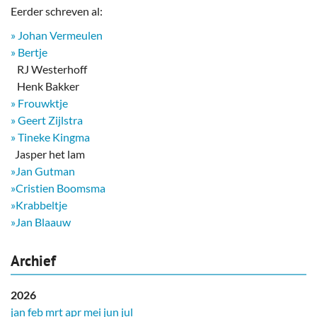
Eerder schreven al:
» Johan Vermeulen
» Bertje
RJ Westerhoff
Henk Bakker
» Frouwktje
» Geert Zijlstra
» Tineke Kingma
​ Jasper het lam
»Jan Gutman
»Cristien Boomsma
»Krabbeltje
»Jan Blaauw
Archief
2026
jan
feb
mrt
apr
mei
jun
jul