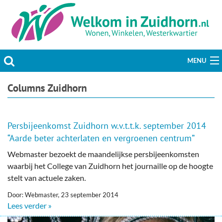
MENU
Actueel
Columns Zuidhorn
Hobby & Vrije tijd
Persbijeenkomst Zuidhorn w.v.t.t.k. september 2014
Welzijn & Maatschappij
“Aarde beter achterlaten en vergroenen centrum”
Webmaster bezoekt de maandelijkse persbijeenkomsten
Bedrijven
waarbij het College van Zuidhorn het journaille op de hoogte
stelt van actuele zaken.
Prikbord & Aanbiedingen
Door: Webmaster, 23 september 2014
Plaats bericht
Lees verder »