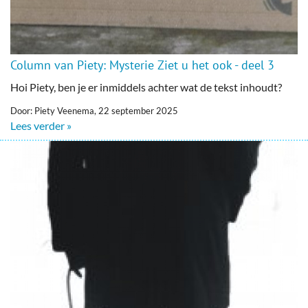
Column van Piety: Mysterie Ziet u het ook - deel 3
Hoi Piety, ben je er inmiddels achter wat de tekst inhoudt?
Door: Piety Veenema, 22 september 2025
Lees verder »