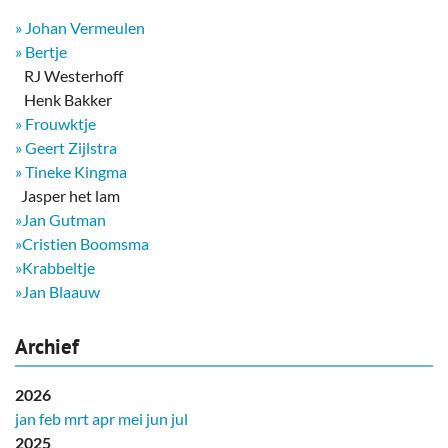
» Johan Vermeulen
» Bertje
RJ Westerhoff
Henk Bakker
» Frouwktje
» Geert Zijlstra
» Tineke Kingma
​ Jasper het lam
»Jan Gutman
»Cristien Boomsma
»Krabbeltje
»Jan Blaauw
Archief
2026
jan
feb
mrt
apr
mei
jun
jul
2025