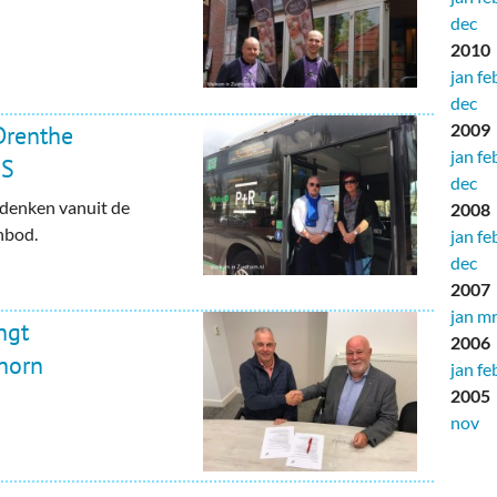
dec
2010
jan
fe
dec
2009
Drenthe
jan
fe
aS
dec
 denken vanuit de
2008
anbod.
jan
fe
dec
2007
jan
mr
ngt
2006
horn
jan
fe
2005
nov