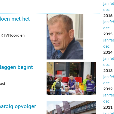
jan
fe
dec
2016
doen met het
jan
fe
dec
2015
op RTVNoord en
jan
fe
dec
2014
jan
fe
dec
vlaggen begint
2013
jan
fe
dec
ast
2012
jan
fe
dec
aardig opvolger
2011
jan
fe