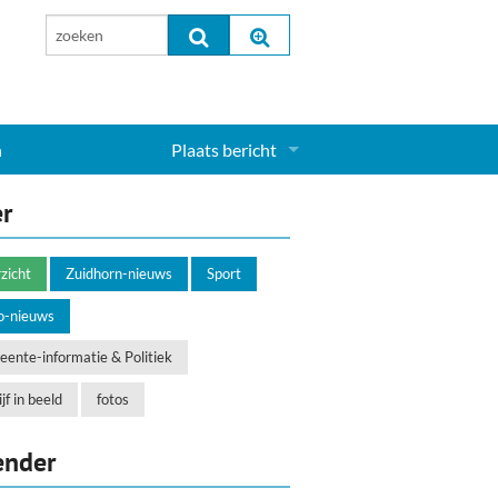
n
Plaats bericht
Inloggen...
er
Aanmelden nieuw account...
zicht
Zuidhorn-nieuws
Sport
o-nieuws
ente-informatie & Politiek
jf in beeld
fotos
ender