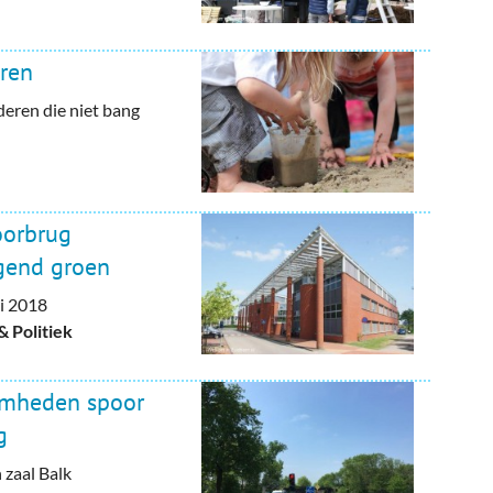
ren
deren die niet bang
oorbrug
gend groen
i 2018
 Politiek
amheden spoor
g
 zaal Balk