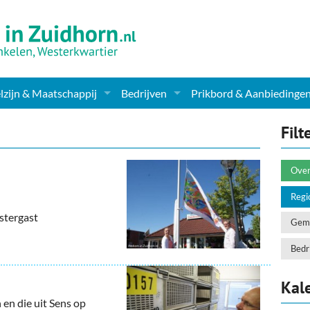
zijn & Maatschappij
Bedrijven
Prikbord & Aanbiedinge
ching, Therapie en meer
Supermarkt & Levensmiddelen
Filt
en Clubs
ritatieve instellingen
Winkelen & Mode
Over
zondheid & Zorg
Verzorging
Regi
stergast
nderopvang
Dieren & Tuin
Geme
ensbeschouwelijk
Horeca & Uitgaan
Bedri
erwijs & jeugd
Vervoer, Auto's & Fietsen
Kal
 en die uit Sens op