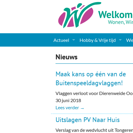
Actueel
Hobby & Vrije tijd
Wel
Nieuws
Sport
Coa
Nieuws
Agenda
(Culturele) verenigingen 
Cha
Maak kans op één van de
Gemeente informatie
Dorpen
Kunst
Ge
Buitenspeeldagvlaggen!
Vlaggen verloot voor Dierenweide Oo
Columns & Redactioneel
Woningaanbod
Muziek
Ki
30 juni 2018
Foto-pagina
Toerisme & Musea
Lev
Lees verder →
Uitslagen PV Naar Huis
Podia & Dorpshuizen
Ond
Verslag van de wedvlucht uit Tongeren