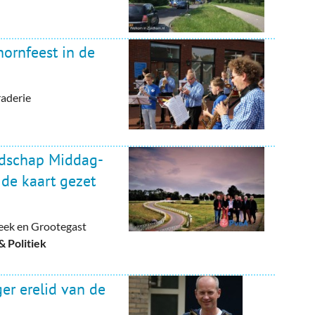
ornfeest in de
raderie
ndschap Middag-
de kaart gezet
eek en Grootegast
 Politiek
ger erelid van de