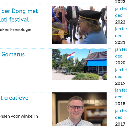
2023
jan
fe
n der Dong met
dec
ti festival
2022
jan
fe
iken Frenologie
dec
2021
jan
fe
n Gomarus
dec
2020
jan
fe
dec
2019
jan
fe
 creatieve
dec
2018
jan
fe
nsen voor winkel in
dec
2017