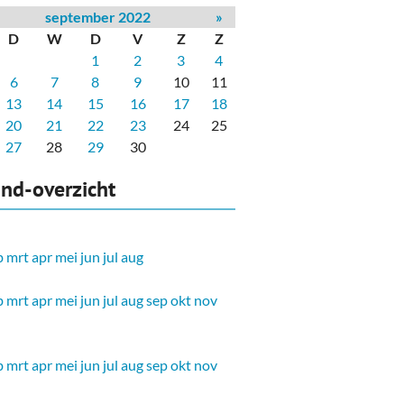
september 2022
»
D
W
D
V
Z
Z
1
2
3
4
6
7
8
9
10
11
13
14
15
16
17
18
20
21
22
23
24
25
27
28
29
30
nd-overzicht
b
mrt
apr
mei
jun
jul
aug
b
mrt
apr
mei
jun
jul
aug
sep
okt
nov
b
mrt
apr
mei
jun
jul
aug
sep
okt
nov