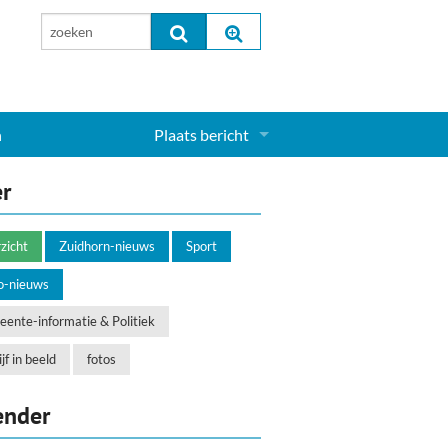
n
Plaats bericht
Inloggen...
er
Aanmelden nieuw account...
zicht
Zuidhorn-nieuws
Sport
o-nieuws
ente-informatie & Politiek
jf in beeld
fotos
ender