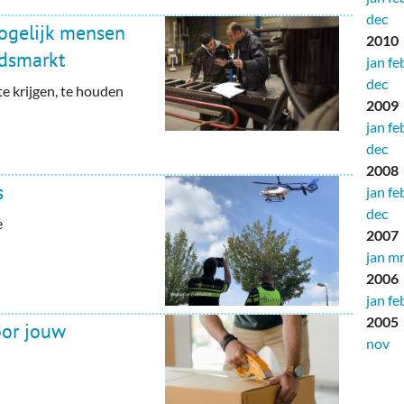
dec
ogelijk mensen
2010
idsmarkt
jan
fe
dec
e krijgen, te houden
2009
jan
fe
dec
2008
s
jan
fe
dec
e
2007
jan
mr
2006
jan
fe
2005
voor jouw
nov