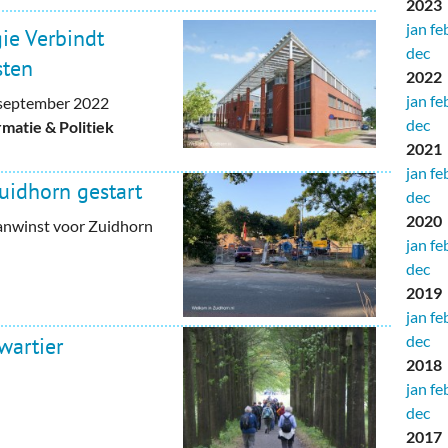
2023
jan
fe
ie Verbindt
dec
ten
2022
jan
fe
september 2022
dec
atie & Politiek
2021
jan
fe
uidhorn gestart
dec
2020
nwinst voor Zuidhorn
jan
fe
dec
2019
jan
fe
dec
wartier
2018
jan
fe
dec
2017