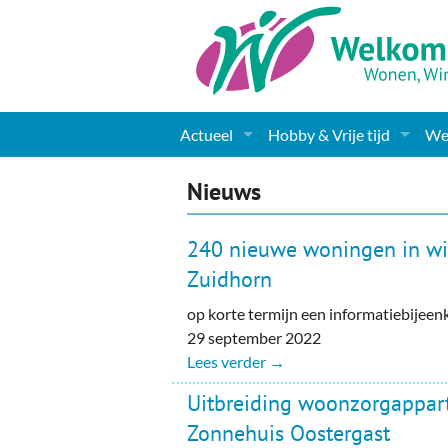
Actueel
Hobby & Vrije tijd
Wel
Nieuws
Sport
Coa
Nieuws
Agenda
(Culturele) verenigingen 
Cha
240 nieuwe woningen in wi
Gemeente informatie
Dorpen
Kunst
Ge
Zuidhorn
op korte termijn een informatiebijee
Columns & Redactioneel
Woningaanbod
Muziek
Ki
29 september 2022
Foto-pagina
Toerisme & Musea
Lev
Lees verder →
Uitbreiding woonzorgappa
Podia & Dorpshuizen
Ond
Zonnehuis Oostergast