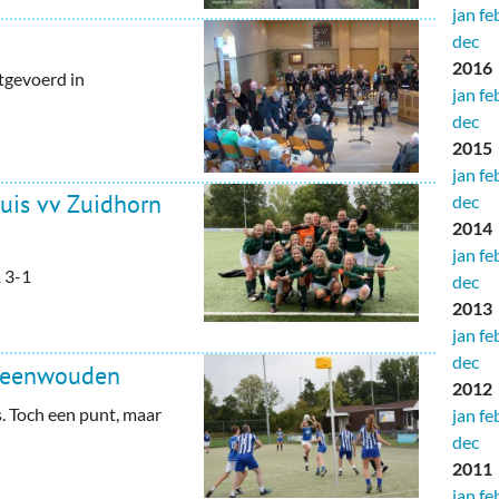
jan
fe
dec
2016
tgevoerd in
jan
fe
dec
2015
jan
fe
huis vv Zuidhorn
dec
2014
jan
fe
 3-1
dec
2013
jan
fe
dec
 Veenwouden
2012
. Toch een punt, maar
jan
fe
dec
2011
jan
fe