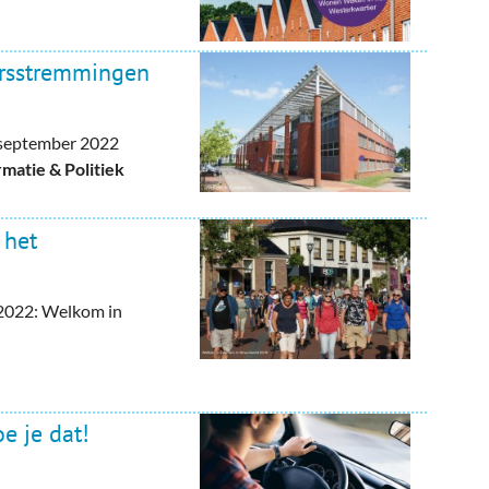
ersstremmingen
september 2022
atie & Politiek
 het
 2022: Welkom in
e je dat!