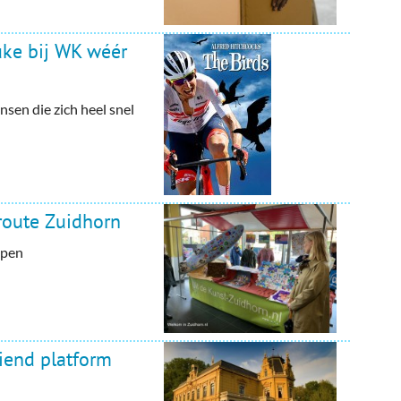
uke bij WK wéér
sen die zich heel snel
route Zuidhorn
open
iend platform