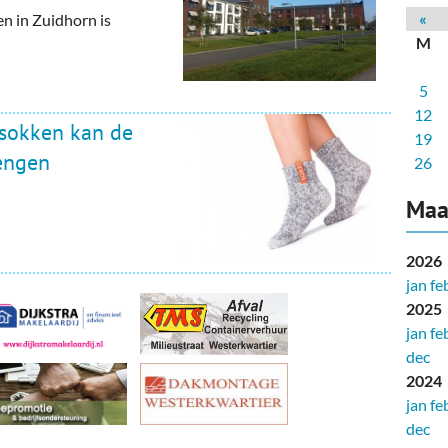
deren
Wonen & Interieur
«
 in Zuidhorn is
M
itieke Partijen
On-line bestellen in Zuidhorn
5
dhorners
Financiën, Makelaars & Hypotheken
12
 sokken kan de
Diensten, Gemak & Zakelijk
19
engen
26
(Ver) Bouw & Onderhoud
Maa
Bedrijventerreinen
2026
Bedrijven in de Regio Zuidhorn
jan
fe
2025
Bedrijven van Vroeger
jan
fe
dec
2024
jan
fe
dec