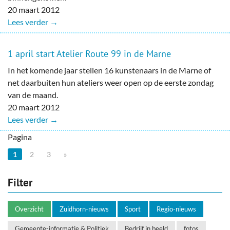
20 maart 2012
Lees verder →
1 april start Atelier Route 99 in de Marne
In het komende jaar stellen 16 kunstenaars in de Marne of
net daarbuiten hun ateliers weer open op de eerste zondag
van de maand.
20 maart 2012
Lees verder →
Pagina
1
2
3
»
Filter
Overzicht
Zuidhorn-nieuws
Sport
Regio-nieuws
Gemeente-informatie & Politiek
Bedrijf in beeld
fotos