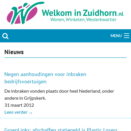
MENU
Actueel
Nieuws
Hobby & Vrije tijd
Negen aanhoudingen voor inbraken
Welzijn & Maatschappij
bedrijfsvoertuigen
De inbraken vonden plaats door heel Nederland, onder
Bedrijven
andere in Grijpskerk.
31 maart 2012
Prikbord & Aanbiedingen
Lees verder →
Plaats bericht
GroenLinks: afschaffen statiegeld is Plastic Losers