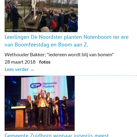
Leerlingen De Noordster planten Notenboom ter ere
van Boomfeestdag en Boom aan Z.
Wethouder Bakker; "iedereen wordt blij van bomen"
28 maart 2018
fotos
Lees verder →
Gemeente Zuidhorn winnaar juryprijs meest