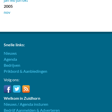
jan
feb
jun
okt
2005
nov
Snelle links:
Nieuws
Agenda
Bedrijven
Prikbord & Aanbiedingen
Volg ons:
Welkom in Zuidhorn
Nieuws / Agenda insturen
Bedrijf Aanmelden & Adverteren