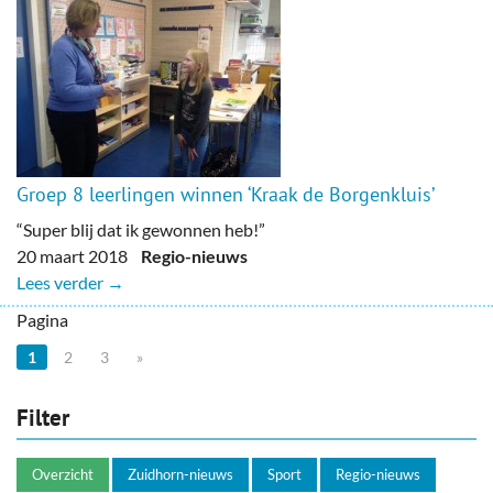
Groep 8 leerlingen winnen ‘Kraak de Borgenkluis’
“Super blij dat ik gewonnen heb!”
20 maart 2018
Regio-nieuws
Lees verder →
Pagina
1
2
3
»
Filter
Overzicht
Zuidhorn-nieuws
Sport
Regio-nieuws