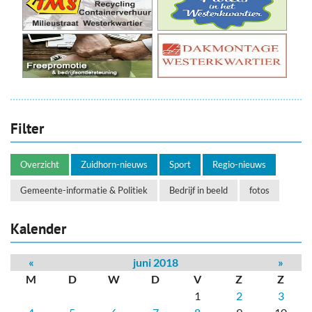
Filter
Overzicht
Zuidhorn-nieuws
Sport
Regio-nieuws
Gemeente-informatie & Politiek
Bedrijf in beeld
fotos
Kalender
«
juni 2018
»
M
D
W
D
V
Z
Z
1
2
3