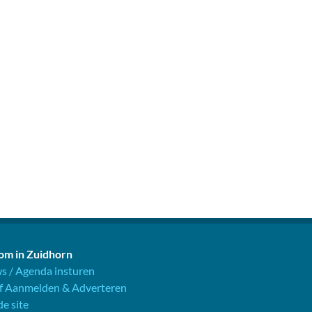
m in Zuidhorn
s / Agenda insturen
jf Aanmelden & Adverteren
e site