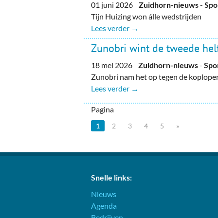
01 juni 2026
Zuidhorn-nieuws
-
Spo
Tijn Huizing won álle wedstrijden
Lees verder →
Zunobri wint de tweede hel
18 mei 2026
Zuidhorn-nieuws
-
Spo
Zunobri nam het op tegen de koploper 
Lees verder →
Pagina
1
2
3
4
5
»
Snelle links:
Nieuws
Agenda
Bedrijven