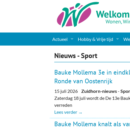
Actueel
Hobby & Vrije tijd
Wel
Nieuws
Sport
Coa
Nieuws - Sport
Agenda
(Culturele) verenigingen 
Cha
Bauke Mollema 3e in eindk
Gemeente informatie
Dorpen
Kunst
Ge
Ronde van Oostenrijk
15 juli 2026
Zuidhorn-nieuws
-
Spor
Columns & Redactioneel
Woningaanbod
Muziek
Ki
Zaterdag 18 juli wordt de De 13e Bau
Foto-pagina
Toerisme & Musea
Lev
verreden
Lees verder →
Podia & Dorpshuizen
Ond
Bauke Mollema knalt als va