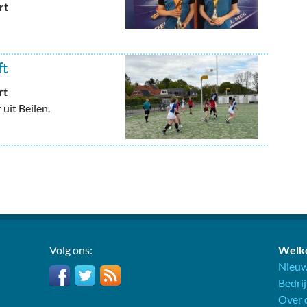
rt
ft
rt
uit Beilen.
Volg ons:
Welko
Nieuw
Bedri
Over d