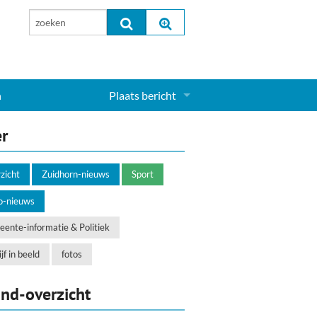
n
Plaats bericht
Inloggen...
er
Aanmelden nieuw account...
zicht
Zuidhorn-nieuws
Sport
o-nieuws
ente-informatie & Politiek
jf in beeld
fotos
nd-overzicht