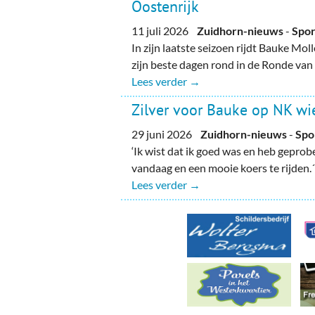
Ou
Oostenrijk
11 juli 2026
Zuidhorn-nieuws
-
Spor
Pol
In zijn laatste seizoen rijdt Bauke Mo
zijn beste dagen rond in de Ronde van
Zui
Lees verder →
Zilver voor Bauke op NK wi
29 juni 2026
Zuidhorn-nieuws
-
Spo
‘Ik wist dat ik goed was en heb geprob
vandaag en een mooie koers te rijden.
Lees verder →