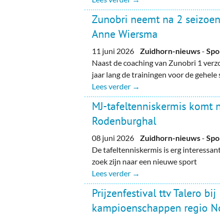
Zunobri neemt na 2 seizoen
Anne Wiersma
11 juni 2026
Zuidhorn-nieuws
-
Spo
Naast de coaching van Zunobri 1 ver
jaar lang de trainingen voor de gehel
Lees verder →
MJ-tafeltenniskermis komt n
Rodenburghal
08 juni 2026
Zuidhorn-nieuws
-
Spo
De tafeltenniskermis is erg interessan
zoek zijn naar een nieuwe sport
Lees verder →
Prijzenfestival ttv Talero bij
kampioenschappen regio N