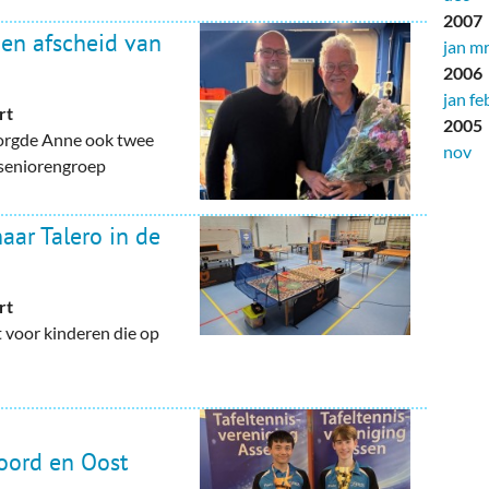
2007
en afscheid van
jan
mr
2006
jan
fe
rt
2005
zorgde Anne ook twee
nov
e seniorengroep
aar Talero in de
rt
t voor kinderen die op
oord en Oost