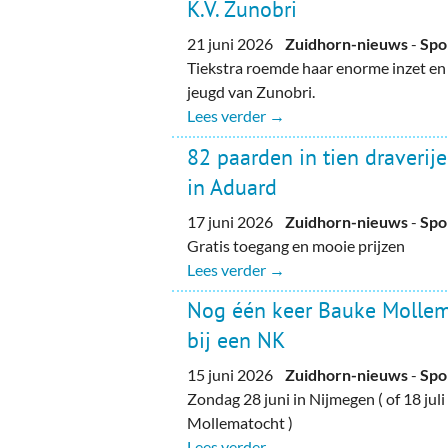
K.V. Zunobri
21 juni 2026
Zuidhorn-nieuws
-
Spo
Tiekstra roemde haar enorme inzet en
jeugd van Zunobri.
Lees verder →
82 paarden in tien draverij
in Aduard
17 juni 2026
Zuidhorn-nieuws
-
Spo
Gratis toegang en mooie prijzen
Lees verder →
Nog één keer Bauke Molle
bij een NK
15 juni 2026
Zuidhorn-nieuws
-
Spo
Zondag 28 juni in Nijmegen ( of 18 juli
Mollematocht )
Lees verder →