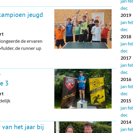
jan
fe
dec
kampioen jeugd
2019
jan
fe
dec
rt
2018
longeerde de ervaren
jan
fe
 Mulder, de runner up
dec
2017
jan
fe
dec
-
2016
ie 3
jan
fe
dec
rt
2015
elijk
jan
fe
dec
2014
 van het jaar bij
jan
fe