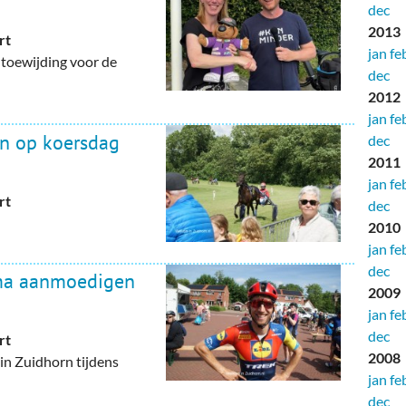
dec
2013
rt
jan
fe
 toewijding voor de
dec
2012
jan
fe
en op koersdag
dec
2011
jan
fe
rt
dec
2010
jan
fe
dec
ma aanmoedigen
2009
jan
fe
dec
rt
2008
 in Zuidhorn tijdens
jan
fe
dec