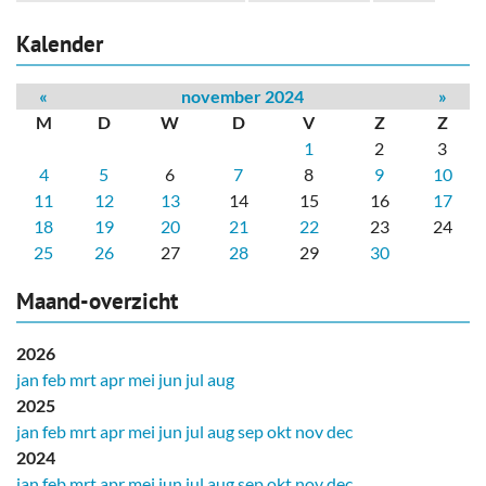
Kalender
«
november 2024
»
M
D
W
D
V
Z
Z
1
2
3
4
5
6
7
8
9
10
11
12
13
14
15
16
17
18
19
20
21
22
23
24
25
26
27
28
29
30
Maand-overzicht
2026
jan
feb
mrt
apr
mei
jun
jul
aug
2025
jan
feb
mrt
apr
mei
jun
jul
aug
sep
okt
nov
dec
2024
jan
feb
mrt
apr
mei
jun
jul
aug
sep
okt
nov
dec