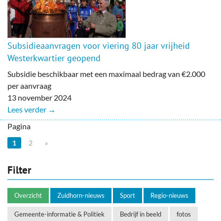
Subsidieaanvragen voor viering 80 jaar vrijheid
Westerkwartier geopend
Subsidie beschikbaar met een maximaal bedrag van €2.000
per aanvraag
13 november 2024
Lees verder →
Pagina
1
2
»
Filter
Overzicht
Zuidhorn-nieuws
Sport
Regio-nieuws
Gemeente-informatie & Politiek
Bedrijf in beeld
fotos