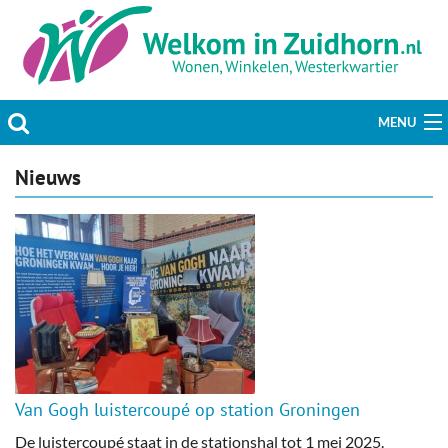
MENU
Actueel
Nieuws
Hobby & Vrije tijd
Welzijn & Maatschappij
Bedrijven
Prikbord & Aanbiedingen
Van Gogh luistercoupé op station Groningen
Plaats bericht
De luistercoupé staat in de stationshal tot 1 mei 2025.