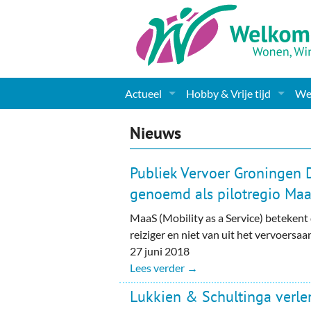
Actueel
Hobby & Vrije tijd
Wel
Nieuws
Sport
Coa
Nieuws
Agenda
(Culturele) verenigingen 
Cha
Publiek Vervoer Groningen 
Gemeente informatie
Dorpen
Kunst
Ge
genoemd als pilotregio Ma
MaaS (Mobility as a Service) betekent
Columns & Redactioneel
Woningaanbod
Muziek
Ki
reiziger en niet van uit het vervoersa
Foto-pagina
Toerisme & Musea
Lev
27 juni 2018
Lees verder →
Podia & Dorpshuizen
Ond
Lukkien & Schultinga verle