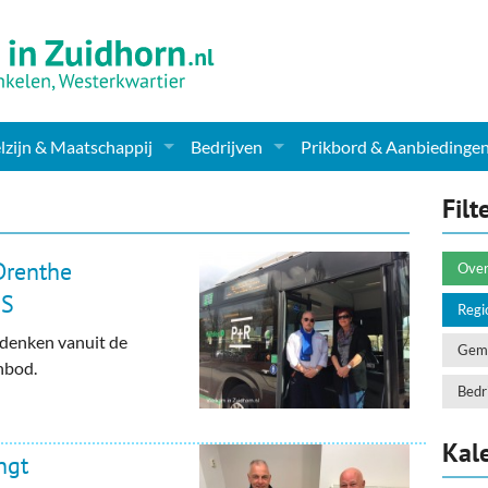
zijn & Maatschappij
Bedrijven
Prikbord & Aanbiedinge
ching, Therapie en meer
Supermarkt & Levensmiddelen
Filt
en Clubs
ritatieve instellingen
Winkelen & Mode
Drenthe
Over
zondheid & Zorg
Verzorging
aS
Regi
 denken vanuit de
nderopvang
Dieren & Tuin
Geme
anbod.
ensbeschouwelijk
Horeca & Uitgaan
Bedri
erwijs & jeugd
Vervoer, Auto's & Fietsen
Kal
ngt