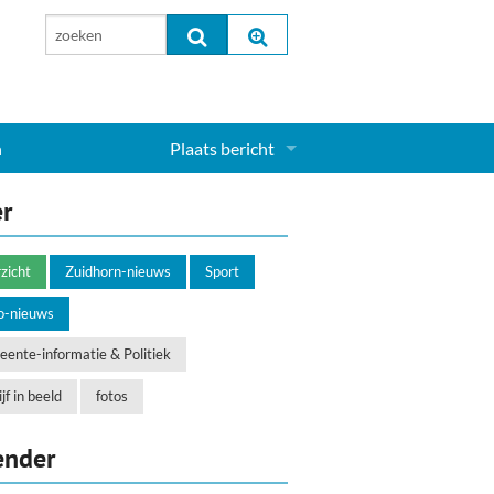
n
Plaats bericht
Inloggen...
er
Aanmelden nieuw account...
zicht
Zuidhorn-nieuws
Sport
o-nieuws
ente-informatie & Politiek
jf in beeld
fotos
ender