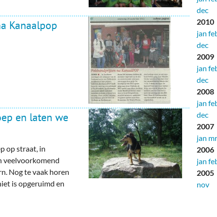
dec
2010
 na Kanaalpop
jan
fe
dec
2009
jan
fe
dec
2008
jan
fe
dec
oep en laten we
2007
jan
mr
op straat, in
2006
een veelvoorkomend
jan
fe
n. Nog te vaak horen
2005
iet is opgeruimd en
nov