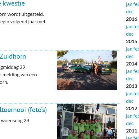
 kwestie
jan
fe
dec
orn wordt uitgesteld.
2016
egin volgend jaar met
jan
fe
dec
2015
jan
fe
 Zuidhorn
dec
2014
agmiddag 29
jan
fe
n melding van een
dec
orn.
2013
jan
fe
dec
oernooi (foto’s)
2012
jan
fe
is woensdag 28
dec
2011
jan
fe