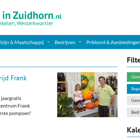
zijn & Maatschappij
Bedrijven
Prikbord & Aanbiedinge
ching, Therapie en meer
Supermarkt & Levensmiddelen
Filt
en Clubs
ritatieve instellingen
Winkelen & Mode
ijd Frank
Over
zondheid & Zorg
Verzorging
Regi
 jaargratis
nderopvang
Dieren & Tuin
Geme
centrum Frank
ensbeschouwelijk
Horeca & Uitgaan
Bedri
arste pompoen"
erwijs & jeugd
Vervoer, Auto's & Fietsen
Kal