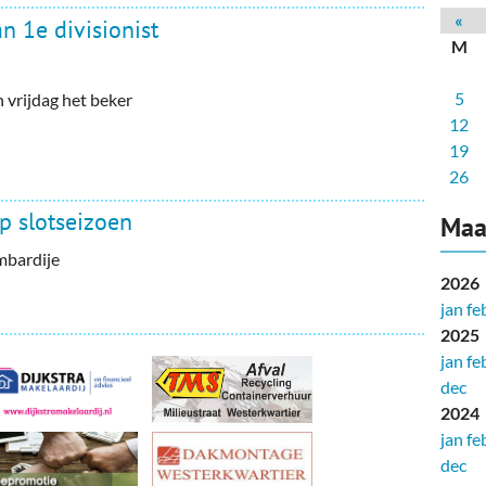
deren
Wonen & Interieur
«
n 1e divisionist
M
itieke Partijen
On-line bestellen in Zuidhorn
5
vrijdag het beker
dhorners
Financiën, Makelaars & Hypotheken
12
Diensten, Gemak & Zakelijk
19
26
(Ver) Bouw & Onderhoud
p slotseizoen
Maa
Bedrijventerreinen
mbardije
2026
Bedrijven in de Regio Zuidhorn
jan
fe
2025
Bedrijven van Vroeger
jan
fe
dec
2024
jan
fe
dec