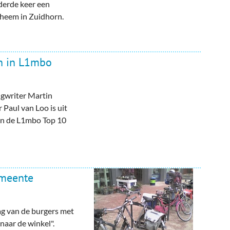
derde keer een
rheem in Zuidhorn.
rn in L1mbo
gwriter Martin
 Paul van Loo is uit
van de L1mbo Top 10
emeente
ag van de burgers met
naar de winkel".