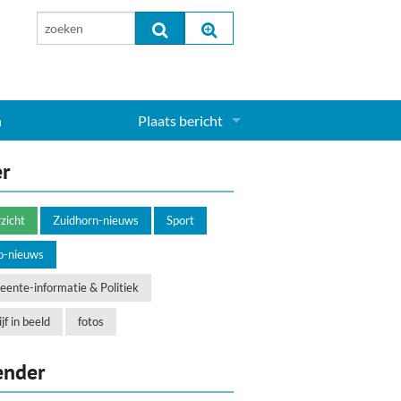
n
Plaats bericht
Inloggen...
er
Aanmelden nieuw account...
zicht
Zuidhorn-nieuws
Sport
o-nieuws
ente-informatie & Politiek
jf in beeld
fotos
ender