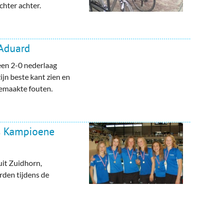
hter achter.
 Aduard
een 2-0 nederlaag
zijn beste kant zien en
gemaakte fouten.
s Kampioene
it Zuidhorn,
den tijdens de