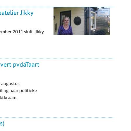
telier Jikky
ember 2011 sluit Jikky
vert pvdaTaart
8 augustus
ing naar politieke
rktkraam.
s)