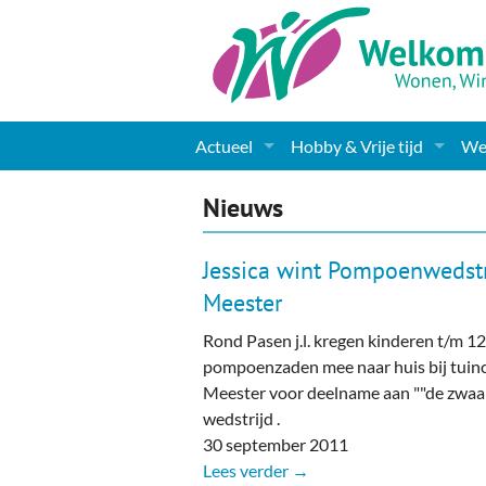
Actueel
Hobby & Vrije tijd
Wel
Nieuws
Sport
Coa
Nieuws
Agenda
(Culturele) verenigingen 
Cha
Jessica wint Pompoenwedstr
Gemeente informatie
Dorpen
Kunst
Ge
Meester
Rond Pasen j.l. kregen kinderen t/m 12
Columns & Redactioneel
Woningaanbod
Muziek
Ki
pompoenzaden mee naar huis bij tuin
Foto-pagina
Toerisme & Musea
Lev
Meester voor deelname aan ""de zwa
wedstrijd .
Podia & Dorpshuizen
Ond
30 september 2011
Lees verder →