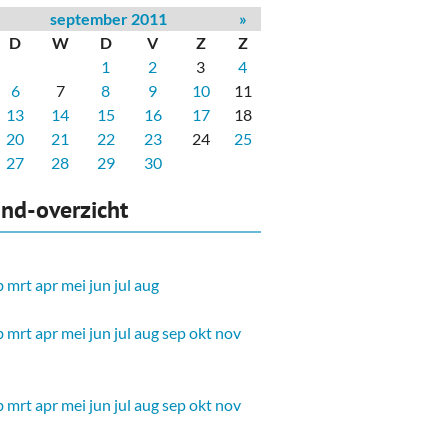
september 2011
»
D
W
D
V
Z
Z
1
2
3
4
6
7
8
9
10
11
13
14
15
16
17
18
20
21
22
23
24
25
27
28
29
30
nd-overzicht
b
mrt
apr
mei
jun
jul
aug
b
mrt
apr
mei
jun
jul
aug
sep
okt
nov
b
mrt
apr
mei
jun
jul
aug
sep
okt
nov