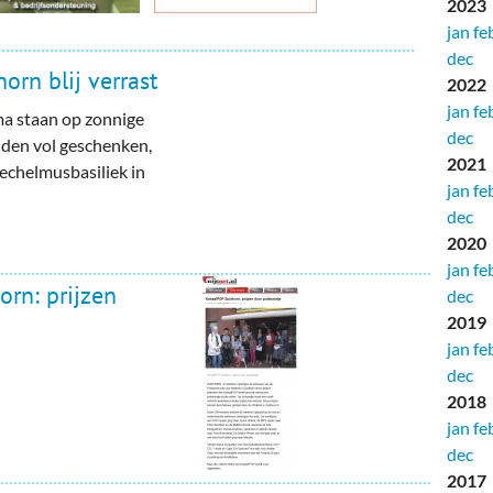
2023
jan
fe
dec
rn blij verrast
2022
jan
fe
a staan op zonnige
dec
den vol geschenken,
2021
echelmusbasiliek in
jan
fe
dec
2020
jan
fe
orn: prijzen
dec
2019
jan
fe
dec
2018
jan
fe
dec
2017