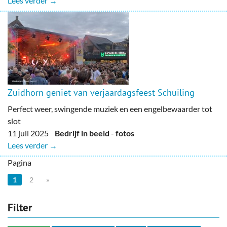
Lees verder →
Zuidhorn geniet van verjaardagsfeest Schuiling
Perfect weer, swingende muziek en een engelbewaarder tot
slot
11 juli 2025
Bedrijf in beeld
-
fotos
Lees verder →
Pagina
1
2
»
Filter