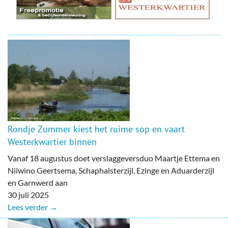
Rondje Zummer kiest het ruime sop en vaart
Westerkwartier binnen
Vanaf 18 augustus doet verslaggeversduo Maartje Ettema en
Niiwino Geertsema, Schaphalsterzijl, Ezinge en Aduarderzijl
en Garnwerd aan
30 juli 2025
Lees verder →