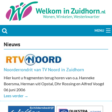
MENU
Actueel
Nieuws
Hobby & Vrije tijd
Welzijn & Maatschappij
Noorderrondrit van TV Noord in Zuidhorn
Hier kunt u fragmenten terug horen van o.a. Hanneke
Bedrijven
Boersma, Herman v/d Opstal, Dhr Rossing en Alfred Voogd
06 juni 2006
Prikbord & Aanbiedingen
Lees verder →
Plaats bericht