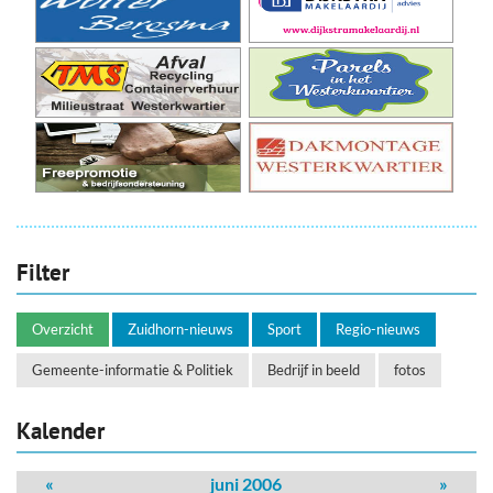
Filter
Overzicht
Zuidhorn-nieuws
Sport
Regio-nieuws
Gemeente-informatie & Politiek
Bedrijf in beeld
fotos
Kalender
«
juni 2006
»