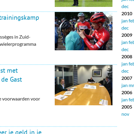
dec
2010
trainingskamp
jan
fe
dec
2009
ssèges in Zuid-
jan
fe
et wielerprogramma
dec
2008
jan
fe
st met
dec
 de Gast
2007
jan
mr
2006
e voorwaarden voor
jan
fe
2005
nov
er je geld in je