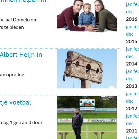
jan
fe
dec
2016
ociaal Domein om
jan
fe
s te bieden
dec
2015
jan
fe
Albert Heijn in
dec
2014
jan
fe
ivm opruiing
dec
2013
jan
fe
tje voetbal
dec
2012
jan
fe
dag 1 getraind door
dec
2011
jan
fe