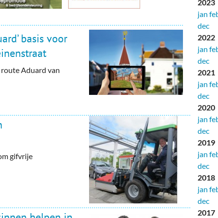
2023
jan
fe
dec
rd’ basis voor
2022
jan
fe
inenstraat
dec
e route Aduard van
2021
jan
fe
dec
2020
jan
fe
n
dec
2019
jan
fe
m gifvrije
dec
2018
jan
fe
dec
2017
innen helpen in