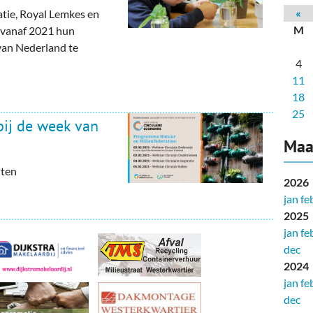
deren
Wonen & Interieur
«
atie, Royal Lemkes en
M
 vanaf 2021 hun
itieke Partijen
On-line bestellen in Zuidhorn
van Nederland te
4
dhorners
Financiën, Makelaars & Hypotheken
11
Diensten, Gemak & Zakelijk
18
25
bij de week van
(Ver) Bouw & Onderhoud
Maa
Bedrijventerreinen
iten
2026
Bedrijven in de Regio Zuidhorn
jan
fe
2025
Bedrijven van Vroeger
jan
fe
dec
2024
jan
fe
dec