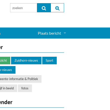
n
Plaats bericht
Inloggen...
er
Aanmelden nieuw account...
zicht
Zuidhorn-nieuws
Sport
o-nieuws
ente-informatie & Politiek
jf in beeld
fotos
ender