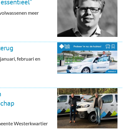
 essentieel”
gvolwassenen meer
terug
januari, februari en
n
schap
emeente Westerkwartier