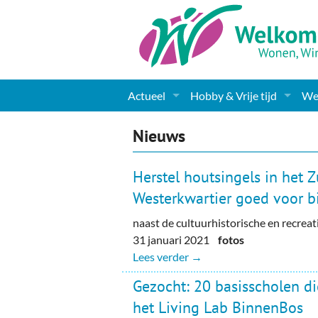
Actueel
Hobby & Vrije tijd
Wel
Nieuws
Sport
Coa
Nieuws
Agenda
(Culturele) verenigingen 
Cha
Herstel houtsingels in het Z
Gemeente informatie
Dorpen
Kunst
Ge
Westerkwartier goed voor bi
naast de cultuurhistorische en recrea
Columns & Redactioneel
Woningaanbod
Muziek
Ki
31 januari 2021
fotos
Foto-pagina
Toerisme & Musea
Lev
Lees verder →
Gezocht: 20 basisscholen 
Podia & Dorpshuizen
Ond
het Living Lab BinnenBos