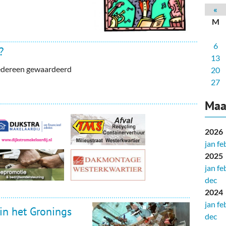
deren
Wonen & Interieur
«
M
itieke Partijen
On-line bestellen in Zuidhorn
6
dhorners
Financiën, Makelaars & Hypotheken
?
13
iedereen gewaardeerd
Diensten, Gemak & Zakelijk
20
27
(Ver) Bouw & Onderhoud
Maa
Bedrijventerreinen
2026
Bedrijven in de Regio Zuidhorn
jan
fe
2025
Bedrijven van Vroeger
jan
fe
dec
2024
jan
fe
in het Gronings
dec