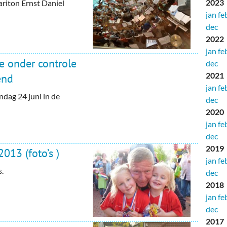
2023
ariton Ernst Daniel
jan
fe
dec
2022
jan
fe
e onder controle
dec
2021
end
jan
fe
dag 24 juni in de
dec
2020
jan
fe
dec
2019
013 (foto’s )
jan
fe
.
dec
2018
jan
fe
dec
2017