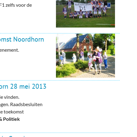
1 zelfs voor de
omst Noordhorn
venement.
orn 28 mei 2013
ie vinden.
gen. Raadsbesluiten
jke toekomst
 Politiek