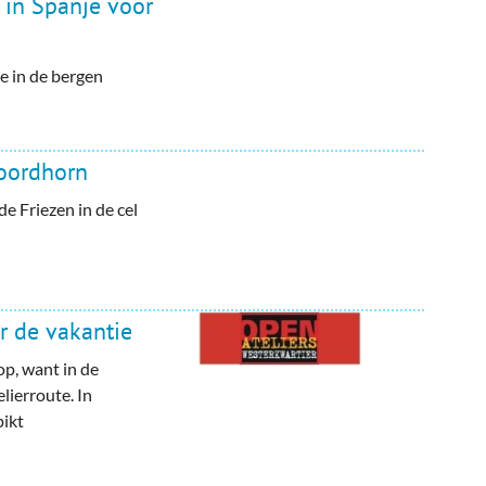
 in Spanje voor
e in de bergen
Noordhorn
e Friezen in de cel
r de vakantie
op, want in de
lierroute. In
ikt