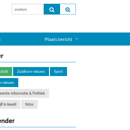
n
Plaats bericht
Inloggen...
er
Aanmelden nieuw account...
zicht
Zuidhorn-nieuws
Sport
o-nieuws
ente-informatie & Politiek
jf in beeld
fotos
ender