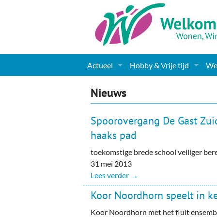
Actueel
Hobby & Vrije tijd
Wel
Nieuws
Sport
Coa
Nieuws
Agenda
(Culturele) verenigingen 
Cha
Spoorovergang De Gast Zuid
Gemeente informatie
Dorpen
Kunst
Ge
haaks pad
toekomstige brede school veiliger ber
Columns & Redactioneel
Woningaanbod
Muziek
Ki
31 mei 2013
Foto-pagina
Toerisme & Musea
Lev
Lees verder →
Koor Noordhorn speelt in k
Podia & Dorpshuizen
Ond
Koor Noordhorn met het fluit ensemb