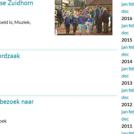
gse Zuidhorn
jan
fe
dec
2016
eld is; Muziek,
jan
fe
dec
2015
jan
fe
dec
ordzaak
2014
jan
fe
dec
2013
jan
fe
dec
kbezoek naar
2012
jan
fe
dec
zoek
2011
jan
fe