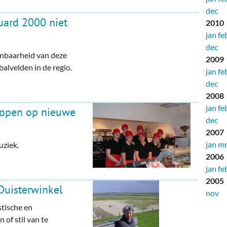
dec
uard 2000 niet
2010
jan
fe
dec
enbaarheid van deze
2009
balvelden in de regio.
jan
fe
dec
2008
jan
fe
 open op nieuwe
dec
2007
jan
mr
uziek.
2006
jan
fe
2005
uisterwinkel
nov
tische en
of stil van te