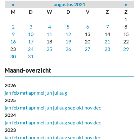
«
augustus 2021
»
M
D
W
D
V
Z
Z
1
2
3
4
5
6
7
8
9
10
11
12
13
14
15
16
17
18
19
20
21
22
23
24
25
26
27
28
29
30
31
Maand-overzicht
2026
jan
feb
mrt
apr
mei
jun
jul
aug
2025
jan
feb
mrt
apr
mei
jun
jul
aug
sep
okt
nov
dec
2024
jan
feb
mrt
apr
mei
jun
jul
aug
sep
okt
nov
dec
2023
jan
feb
mrt
apr
mei
jun
jul
aug
sep
okt
nov
dec