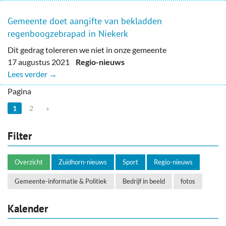
Gemeente doet aangifte van bekladden
regenboogzebrapad in Niekerk
Dit gedrag tolereren we niet in onze gemeente
17 augustus 2021
Regio-nieuws
Lees verder →
Pagina
1
2
»
Filter
Overzicht
Zuidhorn-nieuws
Sport
Regio-nieuws
Gemeente-informatie & Politiek
Bedrijf in beeld
fotos
Kalender