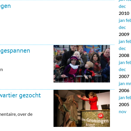
egen
dec
2010
jan
fe
dec
2009
jan
fe
dec
t gespannen
2008
jan
fe
rn
dec
2007
jan
mr
2006
wartier gezocht
jan
fe
2005
nov
mentaire, over de