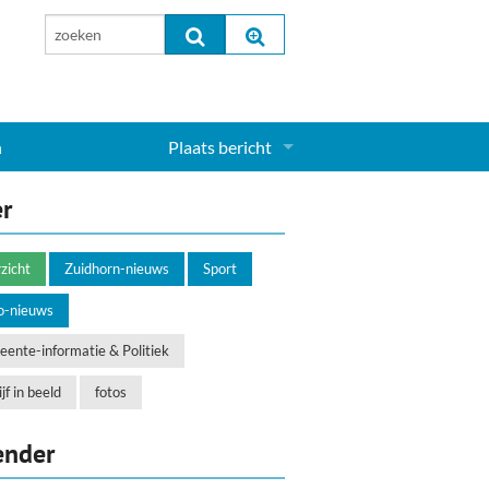
n
Plaats bericht
Inloggen...
er
Aanmelden nieuw account...
zicht
Zuidhorn-nieuws
Sport
o-nieuws
ente-informatie & Politiek
jf in beeld
fotos
ender