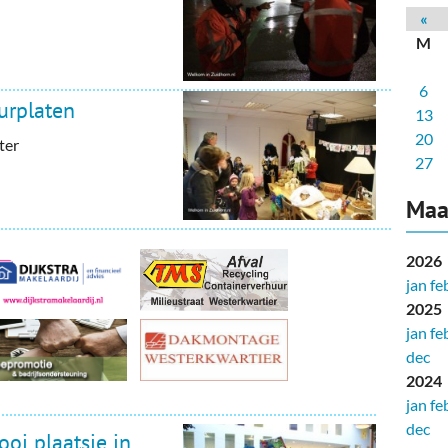
deren
Wonen & Interieur
«
M
itieke Partijen
On-line bestellen in Zuidhorn
6
dhorners
Financiën, Makelaars & Hypotheken
urplaten
13
Diensten, Gemak & Zakelijk
20
ter
27
(Ver) Bouw & Onderhoud
Maa
Bedrijventerreinen
2026
Bedrijven in de Regio Zuidhorn
jan
fe
2025
Bedrijven van Vroeger
jan
fe
dec
2024
jan
fe
dec
ooi plaatsje in