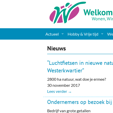
Actueel
Hobby & Vrije tijd
Wel
Nieuws
Sport
Coa
Nieuws
Agenda
(Culturele) verenigingen 
Cha
“Luchtfietsen in nieuwe nat
Gemeente informatie
Dorpen
Kunst
Ge
Westerkwartier”
2800 ha natuur, wat doe je ermee?
Columns & Redactioneel
Woningaanbod
Muziek
Ki
30 november 2017
Foto-pagina
Toerisme & Musea
Lev
Lees verder →
Ondernemers op bezoek bij
Podia & Dorpshuizen
Ond
Bedrijf van grote getallen