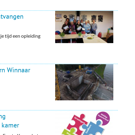
ontvangen
je tijd een opleiding
rn Winnaar
ng
e kamer