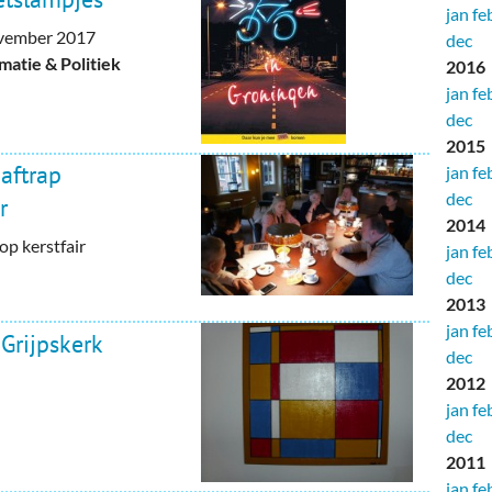
jan
fe
ovember 2017
dec
atie & Politiek
2016
jan
fe
dec
2015
 aftrap
jan
fe
dec
r
2014
op kerstfair
jan
fe
dec
2013
jan
fe
Grijpskerk
dec
2012
jan
fe
dec
2011
jan
fe