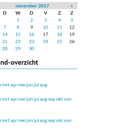
november 2017
»
D
W
D
V
Z
Z
1
2
3
4
5
7
8
9
10
11
12
14
15
16
17
18
19
21
22
23
24
25
26
28
29
30
nd-overzicht
b
mrt
apr
mei
jun
jul
aug
b
mrt
apr
mei
jun
jul
aug
sep
okt
nov
b
mrt
apr
mei
jun
jul
aug
sep
okt
nov