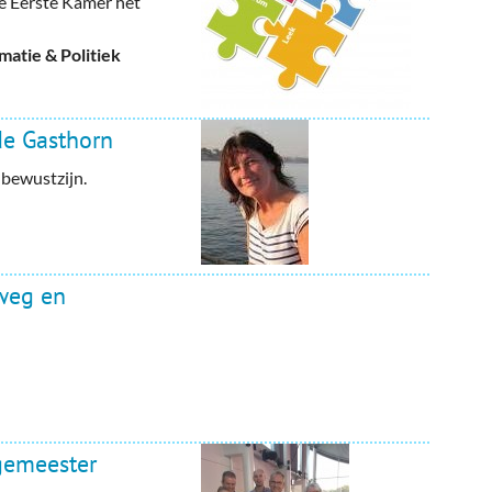
e Eerste Kamer het
atie & Politiek
de Gasthorn
 bewustzijn.
weg en
gemeester