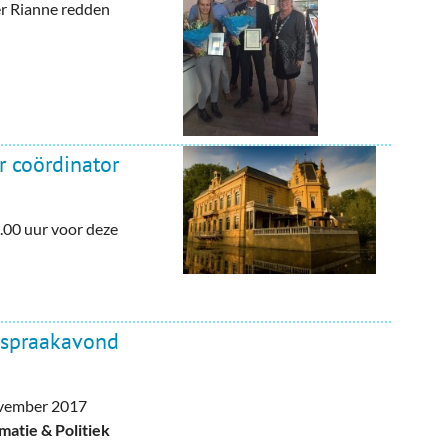
er Rianne redden
 coördinator
2.00 uur voor deze
nspraakavond
ovember 2017
atie & Politiek