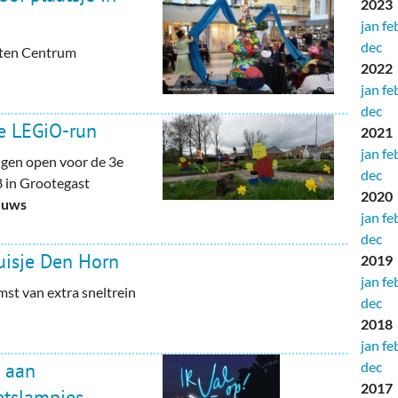
2023
jan
fe
dec
iten Centrum
2022
jan
fe
dec
3e LEGiO-run
2021
jan
fe
ngen open voor de 3e
dec
 in Grootegast
2020
euws
jan
fe
dec
uisje Den Horn
2019
jan
fe
st van extra sneltrein
dec
2018
jan
fe
dec
 aan
2017
ietslampjes