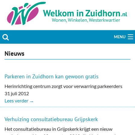
MENU
Actueel
Nieuws
Hobby & Vrije tijd
Parkeren in Zuidhorn kan gewoon gratis
Welzijn & Maatschappij
Herinrichting centrum zorgt voor verwarring parkeerders
31 juli 2012
Bedrijven
Lees verder →
Prikbord & Aanbiedingen
Verhuizing consultatiebureau Grijpskerk
Plaats bericht
Het consultatiebureau in Grijpskerk krijgt een nieuw