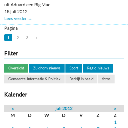
uit Aduard een Big Mac
18 juli 2012
Lees verder →
Pagina
1
2
3
»
Filter
Overzicht
Zuidhorn-nieuws
Sport
Regio-nieuws
Gemeente-informatie & Politiek
Bedrijf in beeld
fotos
Kalender
«
juli 2012
»
M
D
W
D
V
Z
Z
1