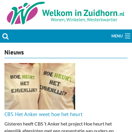
MENU
Actueel
Nieuws
Hobby & Vrije tijd
Welzijn & Maatschappij
Bedrijven
Prikbord & Aanbiedingen
CBS Het Anker weet hoe het heurt
Plaats bericht
Gisteren heeft CBS ’t Anker het project Hoe heurt het
eigenlijk afgesloten met een presentatie aan ouders en