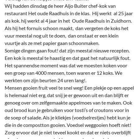
Wij hadden dinsdag de heer Aljo Buiter chef-kok van
restaurant Het oude Raadhuis in de klas. Hij werkt al 25 jaar
als kok. hij werkt al 4 jaar in het Oude Raadhuis in Zuidhorn.
Als hij het fornuis schoon maakt, dan vergeten de koks het
vuur meestal nog uit te doen, dan onstaat er een klein
vuurtje als ze met papier gaan schoonmaken.
Somige dingen gaan fout! dat zijn meestal nieuwe recepten.
Een kok is meestal te haastig en dat gaat het natuurlijk fout.
Het spannendse moment was dat we moesten koken voor
een groep van 4000 mensen, toen waren er 12 koks. We
werkten om zijn beurten 24 uren lang!.
Mensen gooien fruit veel te snel weg! Een plekje op een appel
is helemaal niet erg, dat snij je er gewoon uit en dan blijft er
genoeg over om zelfgemaakte appelmoes van te maken. Ook
oud brood kun je gebruiken voor tosti’s of croutons voor in
de soep of salade. Als je kliekjes (voedselrestjes) hebt kun je
die in de compostton gooien. Voedsel weggooien hoeft niet!
Zorg ervoor dat je niet teveel kookt en dat er niets overblijft