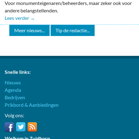
Voor monumenteigenaren/beheerders, maar zeker ook voor
andere belangstellenden.
Lees verder →
Meer nieuws...
Tip de redactie...
Snelle links:
Nieuws
Agenda
Bedrijven
Prikbord & Aanbiedingen
Volg ons:
Welkom in Zuidhorn