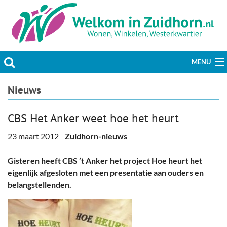
MENU
Actueel
Nieuws
Hobby & Vrije tijd
CBS Het Anker weet hoe het heurt
Welzijn & Maatschappij
23 maart 2012
Zuidhorn-nieuws
Bedrijven
Gisteren heeft CBS ’t Anker het project Hoe heurt het
eigenlijk afgesloten met een presentatie aan ouders en
Prikbord & Aanbiedingen
belangstellenden.
Plaats bericht