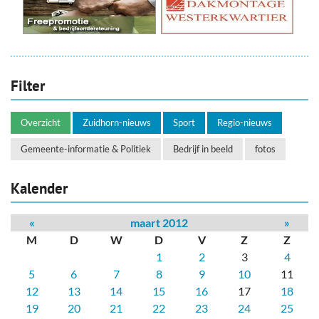
Filter
Overzicht
Zuidhorn-nieuws
Sport
Regio-nieuws
Gemeente-informatie & Politiek
Bedrijf in beeld
fotos
Kalender
«
maart 2012
»
M
D
W
D
V
Z
Z
1
2
3
4
5
6
7
8
9
10
11
12
13
14
15
16
17
18
19
20
21
22
23
24
25