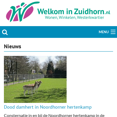
MENU
Actueel
Nieuws
Hobby & Vrije tijd
Welzijn & Maatschappij
Bedrijven
Prikbord & Aanbiedingen
Dood damhert in Noordhorner hertenkamp
Plaats bericht
Consternatie in en bij de Noordhorner hertenkamp in de