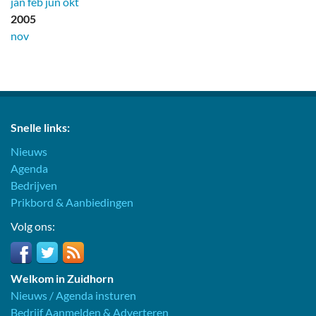
jan
feb
jun
okt
2005
nov
Snelle links:
Nieuws
Agenda
Bedrijven
Prikbord & Aanbiedingen
Volg ons:
Welkom in Zuidhorn
Nieuws / Agenda insturen
Bedrijf Aanmelden & Adverteren