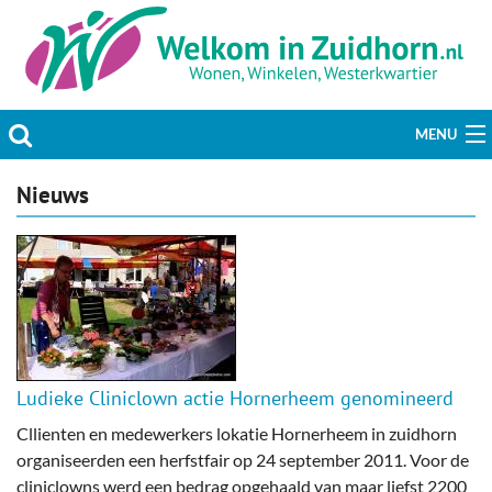
MENU
Actueel
Nieuws
Hobby & Vrije tijd
Welzijn & Maatschappij
Bedrijven
Prikbord & Aanbiedingen
Ludieke Cliniclown actie Hornerheem genomineerd
Cllienten en medewerkers lokatie Hornerheem in zuidhorn
Plaats bericht
organiseerden een herfstfair op 24 september 2011. Voor de
cliniclowns werd een bedrag opgehaald van maar liefst 2200