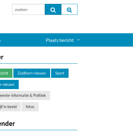
n
Plaats bericht
Inloggen...
er
Aanmelden nieuw account...
zicht
Zuidhorn-nieuws
Sport
o-nieuws
ente-informatie & Politiek
jf in beeld
fotos
ender