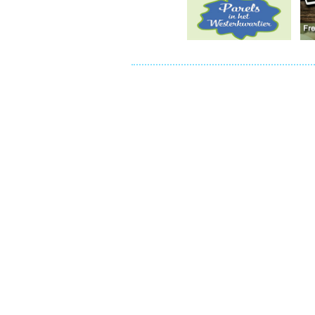
Ou
Pol
Zui