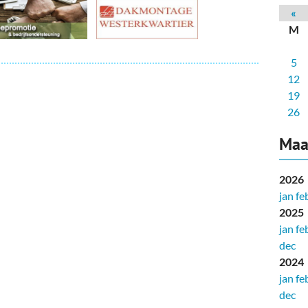
deren
Wonen & Interieur
«
M
itieke Partijen
On-line bestellen in Zuidhorn
5
dhorners
Financiën, Makelaars & Hypotheken
12
Diensten, Gemak & Zakelijk
19
26
(Ver) Bouw & Onderhoud
Maa
Bedrijventerreinen
2026
Bedrijven in de Regio Zuidhorn
jan
fe
2025
Bedrijven van Vroeger
jan
fe
dec
2024
jan
fe
dec