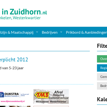
zijn & Maatschappij
Bedrijven
Prikbord & Aanbiedinge
ching, Therapie en meer
Supermarkt & Levensmiddelen
Filt
en Clubs
ritatieve instellingen
Winkelen & Mode
erplicht 2012
Over
zondheid & Zorg
Verzorging
d van 5-23 jaar
Regi
nderopvang
Dieren & Tuin
Geme
ensbeschouwelijk
Horeca & Uitgaan
Bedri
erwijs & jeugd
Vervoer, Auto's & Fietsen
Kal