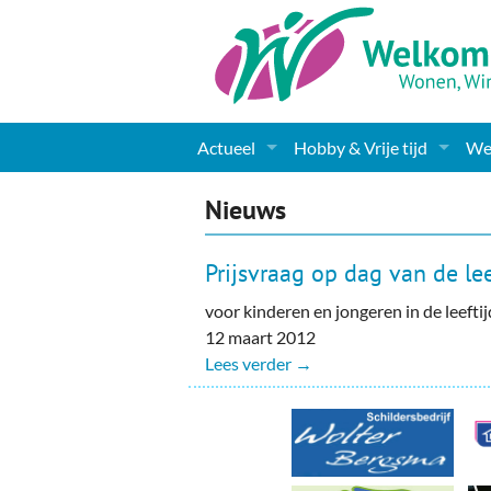
Actueel
Hobby & Vrije tijd
Wel
Nieuws
Sport
Coa
Nieuws
Agenda
(Culturele) verenigingen 
Cha
Prijsvraag op dag van de le
Gemeente informatie
Dorpen
Kunst
Ge
voor kinderen en jongeren in de leeftij
12 maart 2012
Columns & Redactioneel
Woningaanbod
Muziek
Ki
Lees verder →
Foto-pagina
Toerisme & Musea
Lev
Podia & Dorpshuizen
Ond