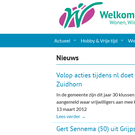
Actueel
Hobby & Vrije tijd
Wel
Nieuws
Sport
Coa
Nieuws
Agenda
(Culturele) verenigingen 
Cha
Volop acties tijdens nl doe
Gemeente informatie
Dorpen
Kunst
Ge
Zuidhorn
In de gemeente zijn dit jaar 30 klussen
Columns & Redactioneel
Woningaanbod
Muziek
Ki
aangemeld waar vrijwilligers aan mee
Foto-pagina
Toerisme & Musea
Lev
13 maart 2012
Lees verder →
Podia & Dorpshuizen
Ond
Gert Sennema (50) uit Grijps