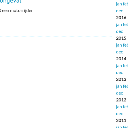
 ongeval
jan
fe
0 een motorrijder
dec
2016
jan
fe
dec
2015
jan
fe
dec
2014
jan
fe
dec
2013
jan
fe
dec
2012
jan
fe
dec
2011
jan
fe