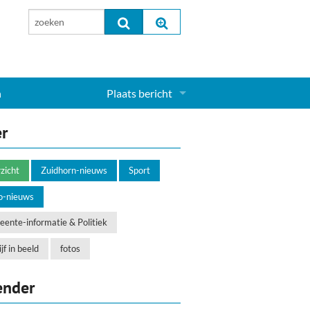
n
Plaats bericht
Inloggen...
er
Aanmelden nieuw account...
zicht
Zuidhorn-nieuws
Sport
o-nieuws
ente-informatie & Politiek
jf in beeld
fotos
ender