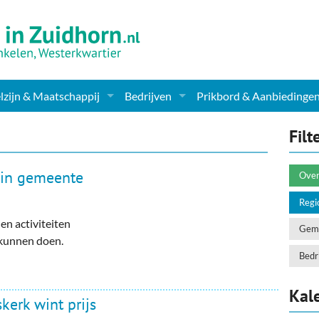
zijn & Maatschappij
Bedrijven
Prikbord & Aanbiedinge
ching, Therapie en meer
Supermarkt & Levensmiddelen
Filt
en Clubs
ritatieve instellingen
Winkelen & Mode
t in gemeente
Over
zondheid & Zorg
Verzorging
Regi
 en activiteiten
nderopvang
Dieren & Tuin
Geme
 kunnen doen.
ensbeschouwelijk
Horeca & Uitgaan
Bedri
erwijs & jeugd
Vervoer, Auto's & Fietsen
Kal
kerk wint prijs