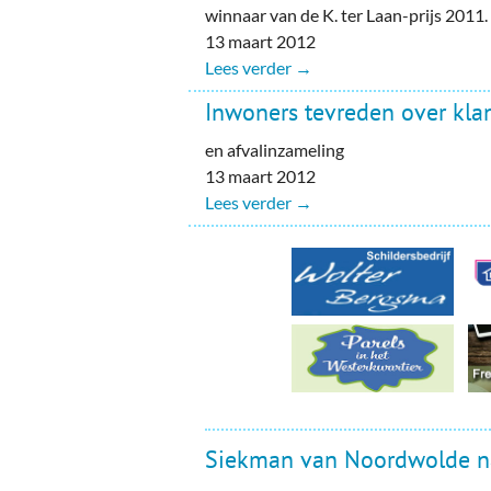
Ou
winnaar van de K. ter Laan-prijs 2011.
13 maart 2012
Pol
Lees verder →
Zui
Inwoners tevreden over klan
en afvalinzameling
13 maart 2012
Lees verder →
Siekman van Noordwolde n