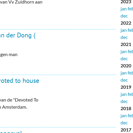
2023
g van Vv Zuidhorn aan
jan
fe
dec
2022
jan
fe
an der Dong (
dec
2021
jan
fe
wogen man
dec
2020
jan
fe
voted to house
dec
2019
jan
fe
 van de "Devoted To
dec
in Amsterdam.
2018
jan
fe
dec
2017