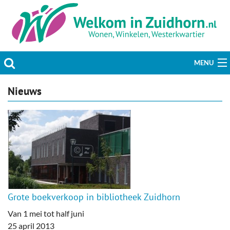
MENU
Actueel
Nieuws
Hobby & Vrije tijd
Welzijn & Maatschappij
Bedrijven
Prikbord & Aanbiedingen
Grote boekverkoop in bibliotheek Zuidhorn
Plaats bericht
Van 1 mei tot half juni
25 april 2013