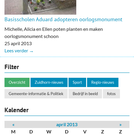
Basisscholen Aduard adopteren oorlogsmonument
Michelle, Alicia en Ellen poten planten en maken
oorlogsmonument schoon
25 april 2013
Lees verder →
Filter
Overzicht
Zuidhorn-nieuws
Sport
Regio-nieuws
Gemeente-informatie & Politiek
Bedrijf in beeld
fotos
Kalender
«
april 2013
»
M
D
W
D
V
Z
Z