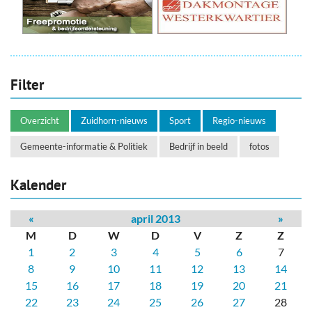
Filter
Overzicht
Zuidhorn-nieuws
Sport
Regio-nieuws
Gemeente-informatie & Politiek
Bedrijf in beeld
fotos
Kalender
«
april 2013
»
M
D
W
D
V
Z
Z
1
2
3
4
5
6
7
8
9
10
11
12
13
14
15
16
17
18
19
20
21
22
23
24
25
26
27
28