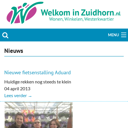
MENU
Actueel
Nieuws
Hobby & Vrije tijd
Nieuwe fietsenstalling Aduard
Welzijn & Maatschappij
Huidige rekken nog steeds te klein
04 april 2013
Bedrijven
Lees verder →
Prikbord & Aanbiedingen
Plaats bericht