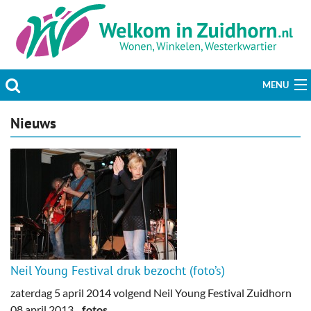
MENU
Actueel
Nieuws
Hobby & Vrije tijd
Welzijn & Maatschappij
Bedrijven
Prikbord & Aanbiedingen
Neil Young Festival druk bezocht (foto’s)
Plaats bericht
zaterdag 5 april 2014 volgend Neil Young Festival Zuidhorn
08 april 2013
fotos