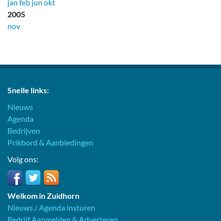
jan
feb
jun
okt
2005
nov
Snelle links:
Nieuws
Agenda
Bedrijven
Prikbord & Aanbiedingen
Volg ons:
Welkom in Zuidhorn
Nieuws / Agenda insturen
Bedrijf Aanmelden & Adverteren