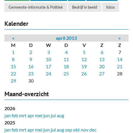
Gemeente-informatie & Politiek
Bedrijf in beeld
fotos
Kalender
«
april 2013
»
M
D
W
D
V
Z
Z
1
2
3
4
5
6
7
8
9
10
11
12
13
14
15
16
17
18
19
20
21
22
23
24
25
26
27
28
29
30
Maand-overzicht
2026
jan
feb
mrt
apr
mei
jun
jul
aug
2025
jan
feb
mrt
apr
mei
jun
jul
aug
sep
okt
nov
dec