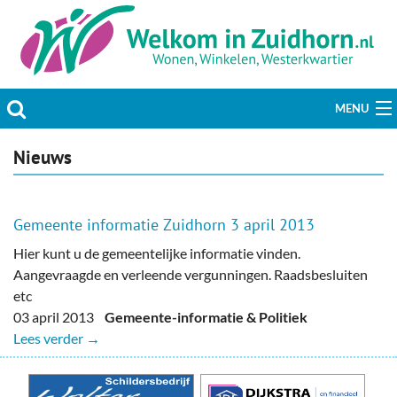
MENU
Actueel
Nieuws
Hobby & Vrije tijd
Gemeente informatie Zuidhorn 3 april 2013
Welzijn & Maatschappij
Hier kunt u de gemeentelijke informatie vinden.
Aangevraagde en verleende vergunningen. Raadsbesluiten
Bedrijven
etc
03 april 2013
Gemeente-informatie & Politiek
Prikbord & Aanbiedingen
Lees verder →
Plaats bericht