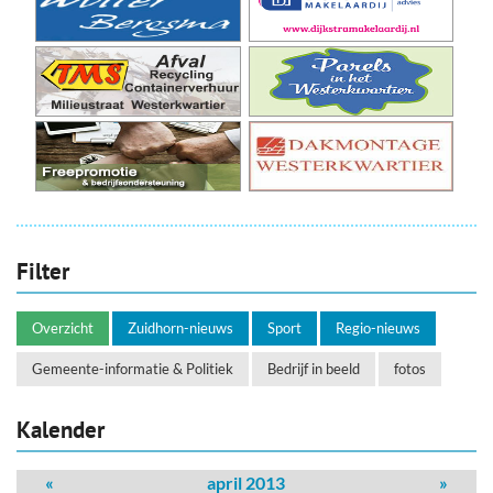
Filter
Overzicht
Zuidhorn-nieuws
Sport
Regio-nieuws
Gemeente-informatie & Politiek
Bedrijf in beeld
fotos
Kalender
«
april 2013
»