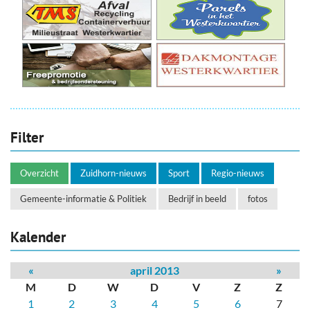
Filter
Overzicht
Zuidhorn-nieuws
Sport
Regio-nieuws
Gemeente-informatie & Politiek
Bedrijf in beeld
fotos
Kalender
«
april 2013
»
M
D
W
D
V
Z
Z
1
2
3
4
5
6
7