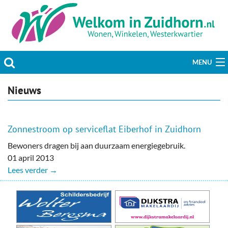
MENU
Actueel
Nieuws
Hobby & Vrije tijd
Zonnestroom op serviceflat Eiberhof in Zuidhorn
Welzijn & Maatschappij
Bewoners dragen bij aan duurzaam energiegebruik.
01 april 2013
Bedrijven
Lees verder →
Prikbord & Aanbiedingen
Plaats bericht