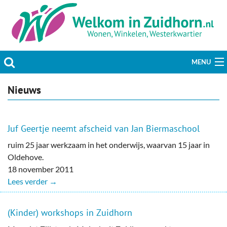
MENU
Actueel
Nieuws
Hobby & Vrije tijd
Juf Geertje neemt afscheid van Jan Biermaschool
Welzijn & Maatschappij
ruim 25 jaar werkzaam in het onderwijs, waarvan 15 jaar in
Oldehove.
Bedrijven
18 november 2011
Lees verder →
Prikbord & Aanbiedingen
Plaats bericht
(Kinder) workshops in Zuidhorn