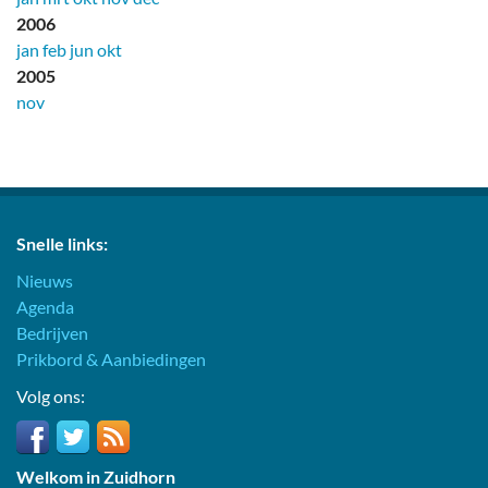
2006
jan
feb
jun
okt
2005
nov
Snelle links:
Nieuws
Agenda
Bedrijven
Prikbord & Aanbiedingen
Volg ons:
Welkom in Zuidhorn