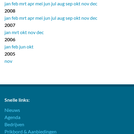
jan
feb
mrt
apr
mei
jun
jul
aug
sep
okt
nov
dec
2008
jan
feb
mrt
apr
mei
jun
jul
aug
sep
okt
nov
dec
2007
jan
mrt
okt
nov
dec
2006
jan
feb
jun
okt
2005
nov
Snelle links:
Nieuws
Agenda
Bedrijven
Prikbord & Aanbiedingen