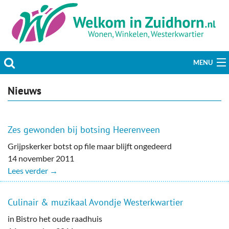
MENU
Actueel
Nieuws
Hobby & Vrije tijd
Zes gewonden bij botsing Heerenveen
Welzijn & Maatschappij
Grijpskerker botst op file maar blijft ongedeerd
14 november 2011
Bedrijven
Lees verder →
Prikbord & Aanbiedingen
Culinair & muzikaal Avondje Westerkwartier
Plaats bericht
in Bistro het oude raadhuis