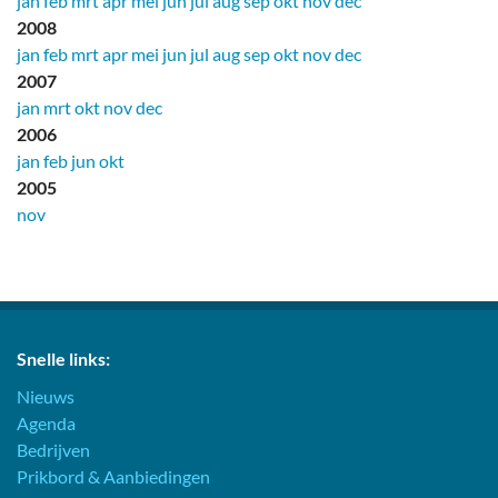
jan
feb
mrt
apr
mei
jun
jul
aug
sep
okt
nov
dec
2008
jan
feb
mrt
apr
mei
jun
jul
aug
sep
okt
nov
dec
2007
jan
mrt
okt
nov
dec
2006
jan
feb
jun
okt
2005
nov
Snelle links:
Nieuws
Agenda
Bedrijven
Prikbord & Aanbiedingen