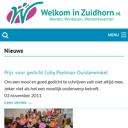
MENU
Actueel
Nieuws
Hobby & Vrije tijd
Prijs voor gedicht Coby Poelman-Duisterwinkel
Welzijn & Maatschappij
Om een mooi en goed gedicht te schrijven valt niet altijd mee,
zeker niet als het een moeilijk onderwerp betreft.
Bedrijven
03 november 2011
Lees verder →
Prikbord & Aanbiedingen
Plaats bericht