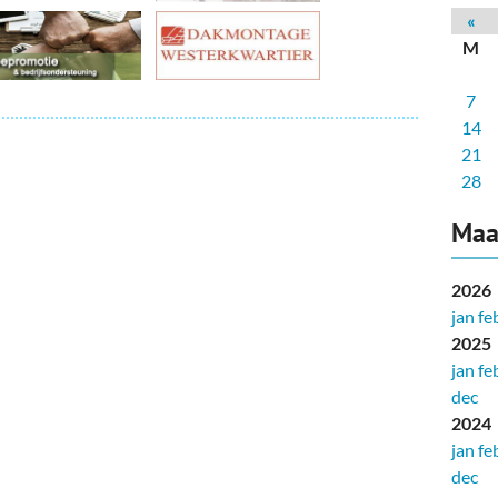
deren
Wonen & Interieur
«
M
itieke Partijen
On-line bestellen in Zuidhorn
7
dhorners
Financiën, Makelaars & Hypotheken
14
Diensten, Gemak & Zakelijk
21
28
(Ver) Bouw & Onderhoud
Maa
Bedrijventerreinen
2026
Bedrijven in de Regio Zuidhorn
jan
fe
2025
Bedrijven van Vroeger
jan
fe
dec
2024
jan
fe
dec