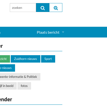
n
Plaats bericht
Inloggen...
er
Aanmelden nieuw account...
zicht
Zuidhorn-nieuws
Sport
o-nieuws
ente-informatie & Politiek
jf in beeld
fotos
ender