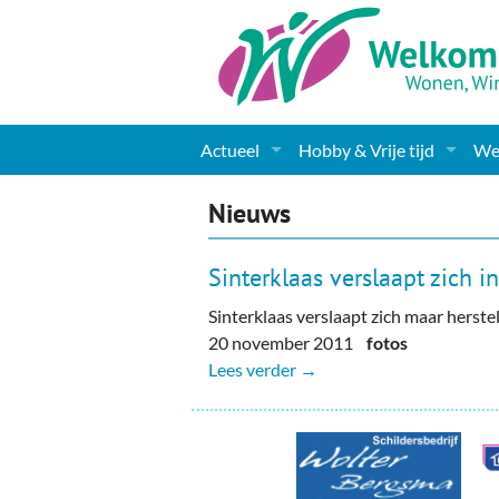
Actueel
Hobby & Vrije tijd
Wel
Nieuws
Sport
Coa
Nieuws
Agenda
(Culturele) verenigingen 
Cha
Sinterklaas verslaapt zich i
Gemeente informatie
Dorpen
Kunst
Ge
Sinterklaas verslaapt zich maar herstel
20 november 2011
fotos
Columns & Redactioneel
Woningaanbod
Muziek
Ki
Lees verder →
Foto-pagina
Toerisme & Musea
Lev
Podia & Dorpshuizen
Ond