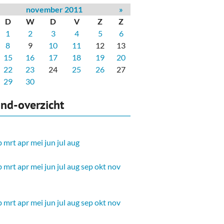
november 2011
»
D
W
D
V
Z
Z
1
2
3
4
5
6
8
9
10
11
12
13
15
16
17
18
19
20
22
23
24
25
26
27
29
30
nd-overzicht
b
mrt
apr
mei
jun
jul
aug
b
mrt
apr
mei
jun
jul
aug
sep
okt
nov
b
mrt
apr
mei
jun
jul
aug
sep
okt
nov