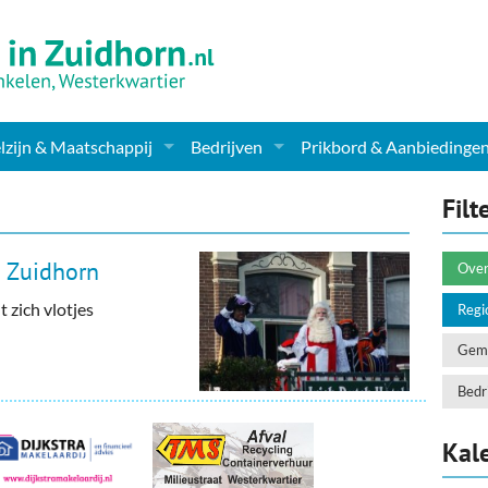
zijn & Maatschappij
Bedrijven
Prikbord & Aanbiedinge
ching, Therapie en meer
Supermarkt & Levensmiddelen
Filt
en Clubs
ritatieve instellingen
Winkelen & Mode
n Zuidhorn
Over
zondheid & Zorg
Verzorging
t zich vlotjes
Regi
nderopvang
Dieren & Tuin
Geme
ensbeschouwelijk
Horeca & Uitgaan
Bedri
erwijs & jeugd
Vervoer, Auto's & Fietsen
Kal