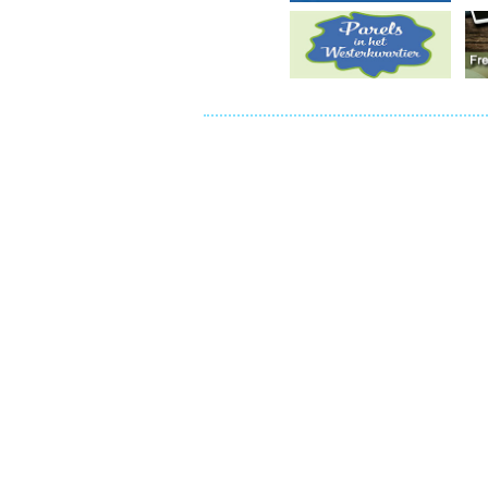
Ou
Pol
Zui