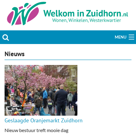
MENU
Actueel
Nieuws
Hobby & Vrije tijd
Welzijn & Maatschappij
Bedrijven
Prikbord & Aanbiedingen
Geslaagde Oranjemarkt Zuidhorn
Plaats bericht
Nieuw bestuur treft mooie dag