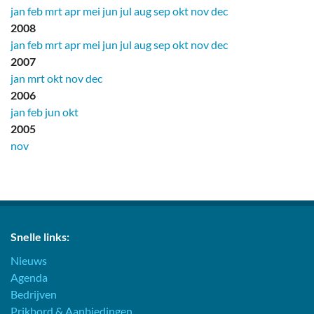
jan
feb
mrt
apr
mei
jun
jul
aug
sep
okt
nov
dec
2008
jan
feb
mrt
apr
mei
jun
jul
aug
sep
okt
nov
dec
2007
jan
mrt
okt
nov
dec
2006
jan
feb
jun
okt
2005
nov
Snelle links:
Nieuws
Agenda
Bedrijven
Prikbord & Aanbiedingen